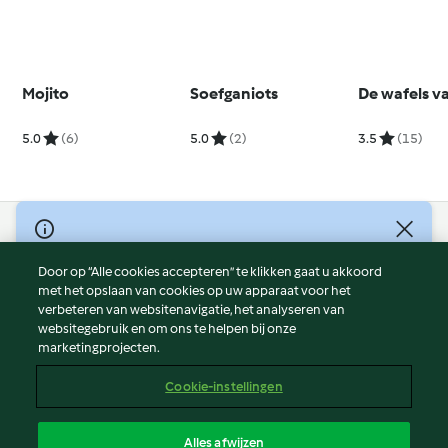
Mojito
Soefganiots
De wafels v
5.0
(6)
5.0
(2)
3.5
(15)
© Copyright 2026
Door op “Alle cookies accepteren” te klikken gaat u akkoord
Gebruiksvoorwaarden
met het opslaan van cookies op uw apparaat voor het
Privacybeleid
verbeteren van websitenavigatie, het analyseren van
Disclaimer
websitegebruik en om ons te helpen bij onze
marketingprojecten.
Colofon
Cookies
Cookie-instellingen
Verslag Inhoud
Opzegging van contract
Alles afwijzen