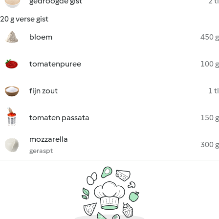
gedroogde gist
2 tl
20 g verse gist
bloem
450 g
tomatenpuree
100 g
fijn zout
1 tl
tomaten passata
150 g
mozzarella
300 g
geraspt