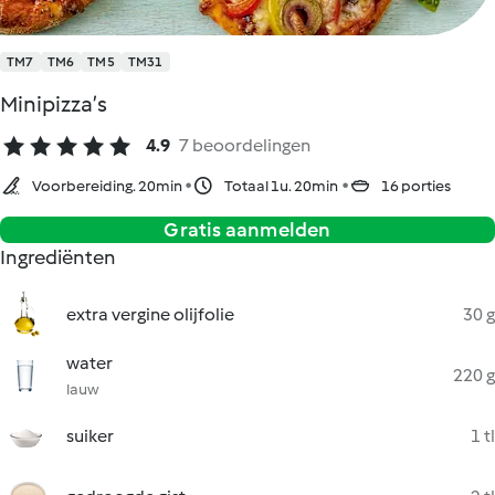
TM7
TM6
TM5
TM31
Minipizza’s
4.9
7 beoordelingen
Voorbereiding. 20min
Totaal 1u. 20min
16 porties
Gratis aanmelden
Ingrediënten
extra vergine olijfolie
30 g
water
220 g
lauw
suiker
1 tl