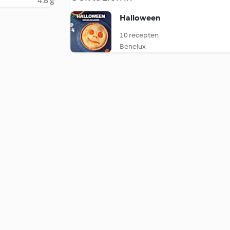
4.8 g
Halloween
10 recepten
Benelux