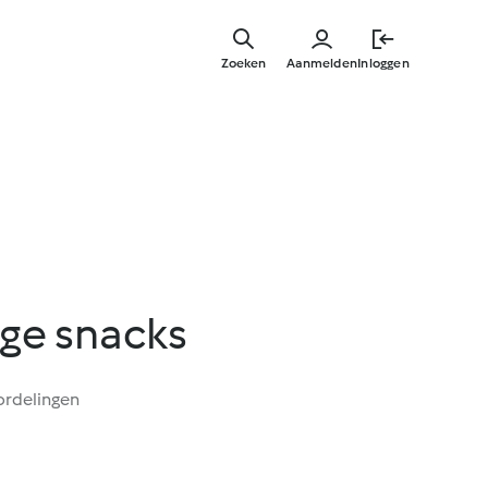
Overslaa
naar
Zoeken
Aanmelden
Inloggen
hoofdinh
ge snacks
ordelingen