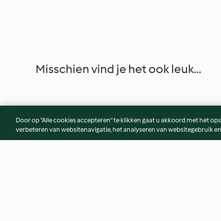
Misschien vind je het ook leuk...
Door op “Alle cookies accepteren” te klikken gaat u akkoord met het op
verbeteren van websitenavigatie, het analyseren van websitegebruik en
Taartje met chocolade-praliné
Horror punch