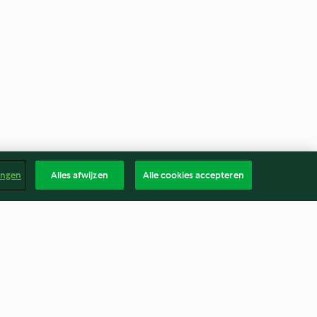
ingen
Alles afwijzen
Alle cookies accepteren
 bourbon saus
Halloween quiche