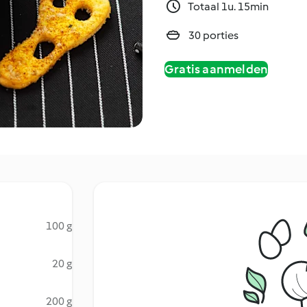
Totaal 1u. 15min
30 porties
Gratis aanmelden
100 g
20 g
200 g