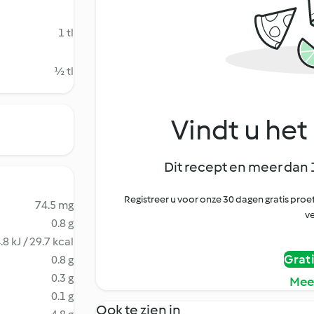
1 tl
½ tl
Vindt u het 
Dit recept en meer dan 
Registreer u voor onze 30 dagen gratis pr
74.5 mg
ve
0.8 g
.8 kJ / 29.7 kcal
Grat
0.8 g
0.3 g
Mee
0.1 g
Ook te zien in