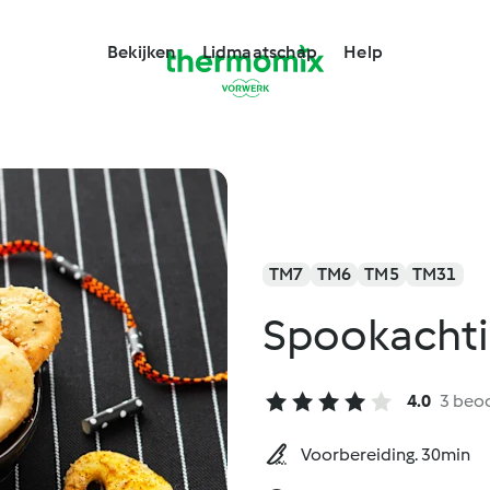
Bekijken
Lidmaatschap
Help
TM7
TM6
TM5
TM31
Spookachti
4.0
3 beo
Voorbereiding. 30min