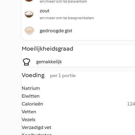
en meer om te bewerken
zout
en meer om te besprenkelen
gedroogde gist
Moeilijkheidsgraad
gemakkelijk
Voeding
per 1 portie
Natrium
Eiwitten
Calorieën
124
Vetten
Vezels
Verzadigd vet