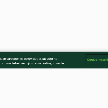
slaan van cookies op uw apparaat voor het
Cookie-instell
 om ons te helpen bij onze marketingprojecten.
Brownies
Caramel vanille