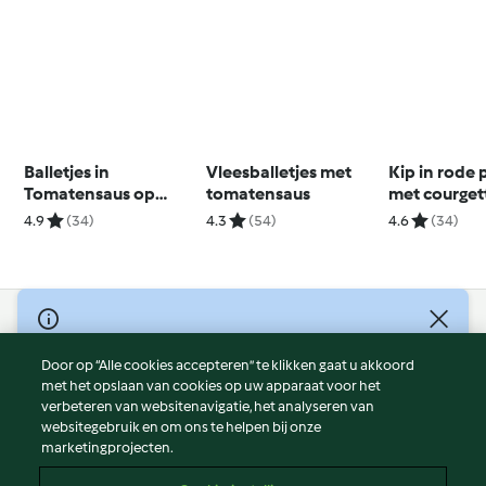
Balletjes in
Vleesballetjes met
Kip in rode
Tomatensaus op
tomatensaus
met courget
grootmoeders wijze
couscous
4.9
(34)
4.3
(54)
4.6
(34)
© Copyright 2026
Door op “Alle cookies accepteren” te klikken gaat u akkoord
Gebruiksvoorwaarden
met het opslaan van cookies op uw apparaat voor het
Privacybeleid
verbeteren van websitenavigatie, het analyseren van
Disclaimer
websitegebruik en om ons te helpen bij onze
marketingprojecten.
Colofon
Cookies