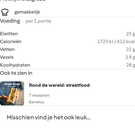
gemakkelijk
Voeding
per 1 portie
Eiwitten
25 g
Calorieën
1723 kJ / 412 kcal
Vetten
21 g
Vezels
2.9 g
Koolhydraten
28 g
Ook te zien in
Rond de wereld: streetfood
7 recepten
Benelux
Misschien vind je het ook leuk...