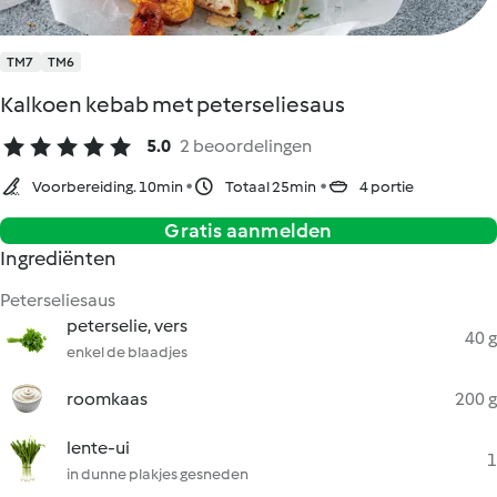
TM7
TM6
Kalkoen kebab met peterseliesaus
5.0
2 beoordelingen
Voorbereiding. 10min
Totaal 25min
4 portie
Gratis aanmelden
Ingrediënten
Peterseliesaus
peterselie, vers
40 g
enkel de blaadjes
roomkaas
200 g
lente-ui
1
in dunne plakjes gesneden