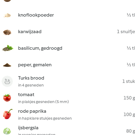
knoflookpoeder
½ tl
karwijzaad
1 snuifje
basilicum, gedroogd
½ tl
peper, gemalen
½ tl
Turks brood
1 stuk
in 4 gesneden
tomaat
150 g
in plakjes gesneden (5 mm)
rode paprika
100 g
in hapklare stukjes gesneden
ijsbergsla
80 g
in reepjes gesneden