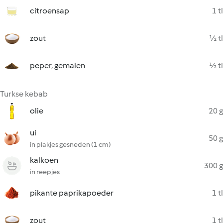
citroensap
1 tl
zout
½ tl
peper, gemalen
½ tl
Turkse kebab
olie
20 g
ui
50 g
in plakjes gesneden (1 cm)
kalkoen
300 g
in reepjes
pikante paprikapoeder
1 tl
zout
1 tl