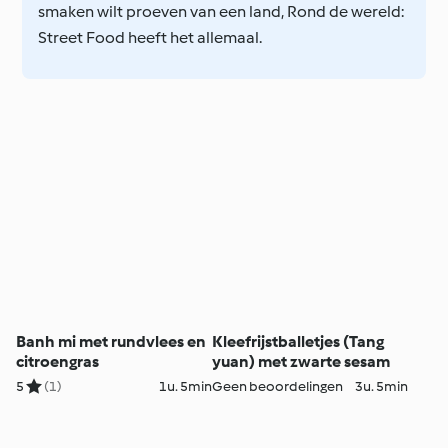
smaken wilt proeven van een land, Rond de wereld:
Street Food heeft het allemaal.
Banh mi met rundvlees en
Kleefrijstballetjes (Tang
citroengras
yuan) met zwarte sesam
5
(1)
1u. 5min
Geen beoordelingen
3u. 5min