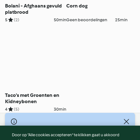
Bolani - Afghaans gevuld
Corn dog
platbrood
5
(2)
50min
Geen beoordelingen
25min
Taco's met Groenten en
Kidneybonen
4
(5)
30min
© Copyright 2026
Door op “Alle cookies accepteren” te klikken gaat u akkoord
Gebruiksvoorwaarden