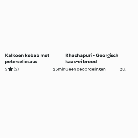
Kalkoen kebab met
Khachapuri - Georgisch
peterseliesaus
kaas-ei brood
5
(2)
25min
Geen beoordelingen
2u.