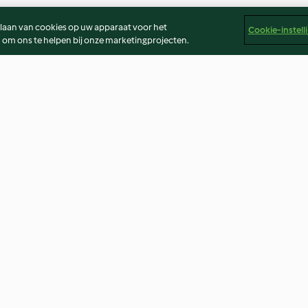
slaan van cookies op uw apparaat voor het
Cookie-instell
 om ons te helpen bij onze marketingprojecten.
etensaus en
Gnocchi Tricolore
Green Shakshu
4.2
(12)
Geen beoordeling
er
Colofon
Cookies
Verslag Inhoud
Opzegging van 