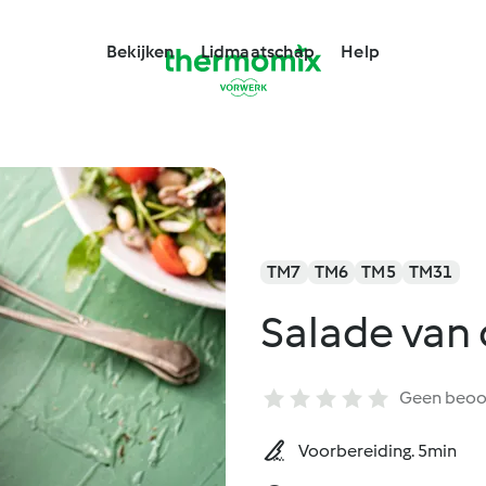
Bekijken
Lidmaatschap
Help
TM7
TM6
TM5
TM31
Salade van
Geen beoo
Voorbereiding. 5min