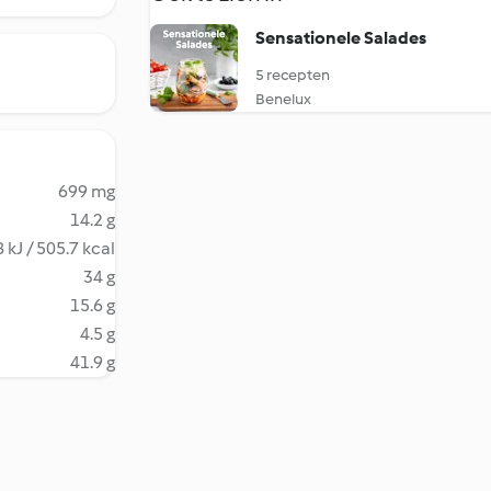
Sensationele Salades
5 recepten
Benelux
699 mg
14.2 g
 kJ / 505.7 kcal
34 g
15.6 g
4.5 g
41.9 g