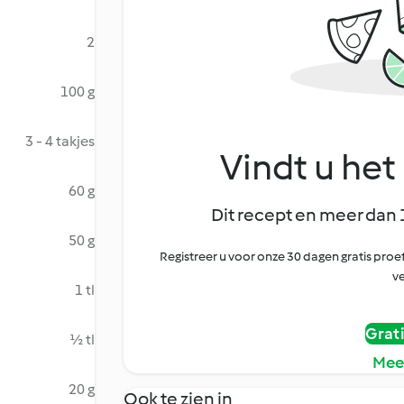
2
100 g
3 - 4 takjes
Vindt u het 
60 g
Dit recept en meer dan 
50 g
Registreer u voor onze 30 dagen gratis pr
ve
1 tl
Grat
½ tl
Mee
20 g
Ook te zien in