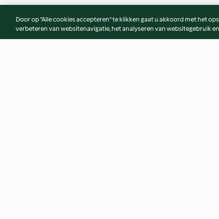
Door op “Alle cookies accepteren” te klikken gaat u akkoord met het op
verbeteren van websitenavigatie, het analyseren van websitegebruik en
Rijst met Asperges, Broccoli en
Pasta met Rode Bi
Champignons
Feta
4.0
(1)
4.0
(7)
© Copyright 2026
Gebruiksvoorwaarden
Privacybeleid
Disclaim