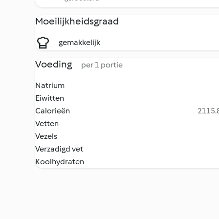
Moeilijkheidsgraad
gemakkelijk
Voeding
per 1 portie
Natrium
Eiwitten
Calorieën
2115.8
Vetten
Vezels
Verzadigd vet
Koolhydraten