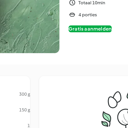
Totaal 10min
4 porties
Gratis aanmelden
300 g
150 g
1