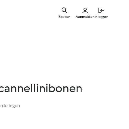
Overslaa
naar
Zoeken
Aanmelden
Inloggen
hoofdinh
 cannellinibonen
rdelingen