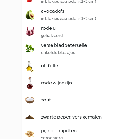
in blokjes gesneden (1-2 cm)
avocado's
in blokjes gesneden (1-2 cm)
rode ui
gehalveerd
verse bladpeterselie
enkel de blaadjes
olijfolie
rode wijnazijn
zout
zwarte peper, vers gemalen
pijnboompitten
geroosterd