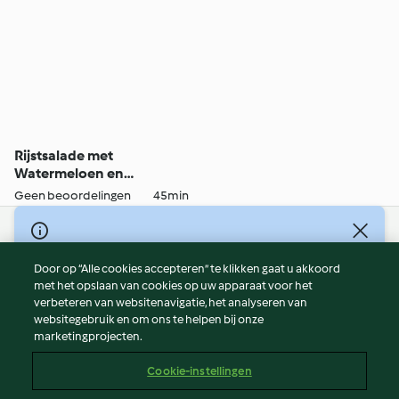
Rijstsalade met
Watermeloen en
Mozzarella
Geen beoordelingen
45min
© Copyright 2026
Door op “Alle cookies accepteren” te klikken gaat u akkoord
Gebruiksvoorwaarden
met het opslaan van cookies op uw apparaat voor het
Privacybeleid
verbeteren van websitenavigatie, het analyseren van
Disclaimer
websitegebruik en om ons te helpen bij onze
marketingprojecten.
Colofon
Cookies
Cookie-instellingen
Verslag Inhoud