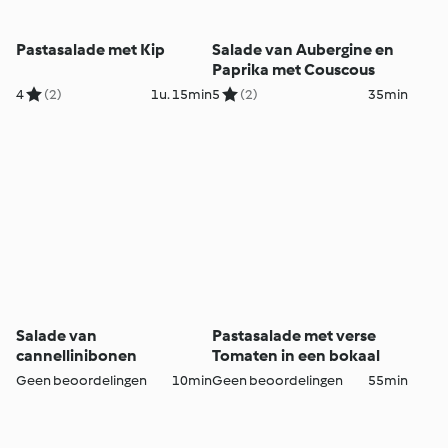
Pastasalade met Kip
Salade van Aubergine en
Paprika met Couscous
4
(2)
1u. 15min
5
(2)
35min
Salade van
Pastasalade met verse
cannellinibonen
Tomaten in een bokaal
Geen beoordelingen
10min
Geen beoordelingen
55min