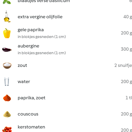
blaadjes verse basilicum
6
extra vergine olijfolie
40 g
gele paprika
200 g
in blokjes gesneden (1 cm)
aubergine
300 g
in blokjes gesneden (1 cm)
zout
2 snuifje
water
200 g
paprika, zoet
1 tl
couscous
200 g
kerstomaten
200 g