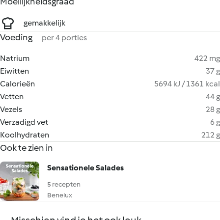
Moeilijkheidsgraad
gemakkelijk
Voeding
per 4 porties
Natrium
422 mg
Eiwitten
37 g
Calorieën
5694 kJ / 1361 kcal
Vetten
44 g
Vezels
28 g
Verzadigd vet
6 g
Koolhydraten
212 g
Ook te zien in
Sensationele Salades
5 recepten
Benelux