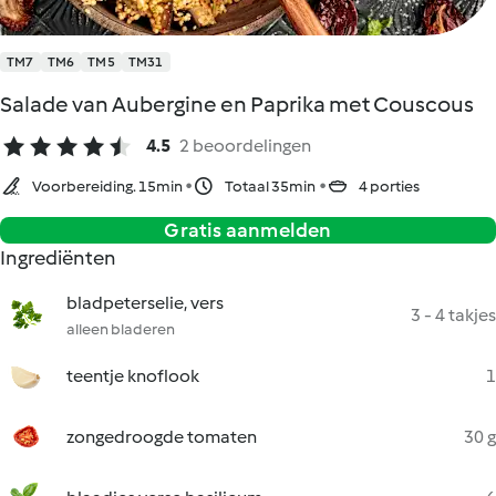
TM7
TM6
TM5
TM31
Salade van Aubergine en Paprika met Couscous
4.5
2 beoordelingen
Voorbereiding. 15min
Totaal 35min
4 porties
Gratis aanmelden
Ingrediënten
bladpeterselie, vers
3 - 4 takjes
alleen bladeren
teentje knoflook
1
zongedroogde tomaten
30 g