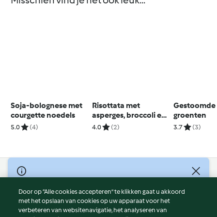
Misschien vind je het ook leuk...
Soja-bolognese met
Risottata met
Gestoomde 
courgette noedels
asperges, broccoli en
groenten
champignons
5.0
(4)
4.0
(2)
3.7
(3)
© Copyright 2026
Door op “Alle cookies accepteren” te klikken gaat u akkoord
Gebruiksvoorwaarden
met het opslaan van cookies op uw apparaat voor het
Privacybeleid
verbeteren van websitenavigatie, het analyseren van