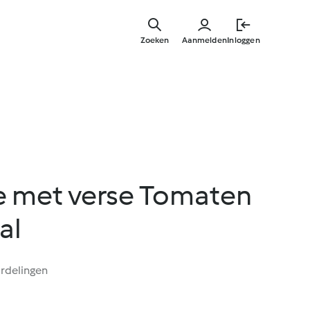
Overslaa
naar
Zoeken
Aanmelden
Inloggen
hoofdinh
e met verse Tomaten
al
rdelingen