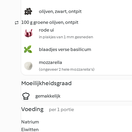
olijven, zwart, ontpit
100 g groene olijven, ontpit
rode ui
in plakjes van 1 mm gesneden
blaadjes verse basilicum
mozzarella
(ongeveer 2 hele mozzarella's)
Moeilijkheidsgraad
gemakkelijk
Voeding
per 1 portie
Natrium
Eiwitten