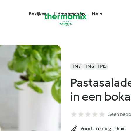
Bekijken
Lidmaatschap
Help
TM7
TM6
TM5
Pastasalad
in een boka
Geen beoo
Voorbereiding. 10min