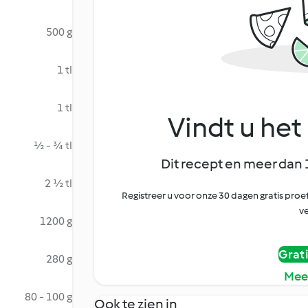
500 g
1 tl
1 tl
Vindt u het 
½ - ¾ tl
Dit recept en meer dan 
2 ½ tl
Registreer u voor onze 30 dagen gratis pr
ve
1200 g
Grat
280 g
Mee
80 - 100 g
Ook te zien in