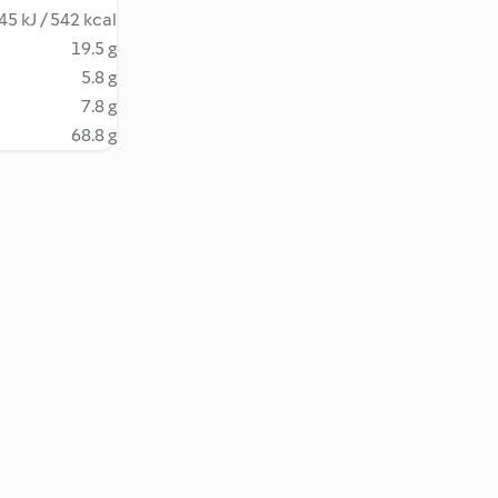
45 kJ / 542 kcal
19.5 g
5.8 g
7.8 g
68.8 g