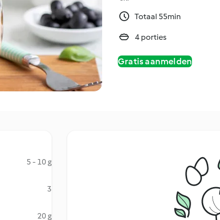
Totaal 55min
4 porties
Gratis aanmelden
5 - 10 g
3
20 g