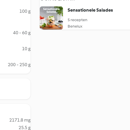
Sensationele Salades
100 g
5 recepten
Benelux
40 - 60 g
10 g
200 - 250 g
2171.8 mg
25.5 g