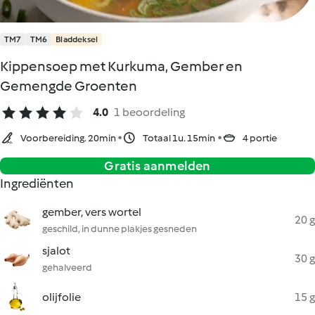
TM7
TM6
Bladdeksel
Kippensoep met Kurkuma, Gember en
Gemengde Groenten
4.0
1 beoordeling
Voorbereiding. 20min
Totaal 1u. 15min
4 portie
Gratis aanmelden
Ingrediënten
gember, vers wortel
20 g
geschild, in dunne plakjes gesneden
sjalot
30 g
gehalveerd
olijfolie
15 g