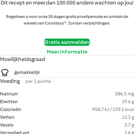
Dit recept en meer dan 100 000 andere wachten op jou!
Registreer u voor onze 30 dagen gratis proefperiode en ontdek de
wereld van Cookidoo®. Zonder verplichtingen.
Gratis aanmelden
Meer informatie
Moeilijkheidsgraad
gemakkelijk
Voeding
per 1 portie
Natrium
386.3 mg
Eiwitten
19.6 g
Calorieën
958.7 kJ / 229.1 kcal
Vetten
12.2 g
Vezels
3.7 g
Verzadigd vet
2.6 g