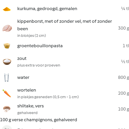
kurkuma, gedroogd, gemalen
¼ tl
kippenborst, met of zonder vel, met of zonder
300 g
been
in blokjes (2 cm)
groentebouillonpasta
1 tl
zout
½ tl
plus extra voor proeven
water
800 g
wortelen
200 g
in plakjes gesneden (0,5 cm - 1 cm)
shiitake, vers
100 g
gehalveerd
100 g verse champignons, gehalveerd