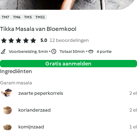
TM7
TM6
TM5
TM31
Tikka Masala van Bloemkool
5.0
12 beoordelingen
Voorbereiding. 5min
Totaal 30min
4 portie
Gratis aanmelden
Ingrediënten
Garam masala
zwarte peperkorrels
2 el
korianderzaad
2 el
komijnzaad
1 el