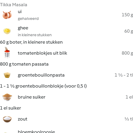
Tikka Masala
ui
150 g
gehalveerd
ghee
60 g
in kleinere stukken
60 g boter, in kleinere stukken
tomatenblokjes uit blik
800 g
800 g tomaten passata
groentebouillonpasta
1 ½ - 2 tl
1 - 1 ½ groentebouillonblokje (voor 0,5 l)
bruine suiker
1 el
1 el suiker
zout
⅓ tl
bloemkoolroosje