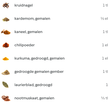
kruidnagel
1 tl
kardemom, gemalen
½ el
kaneel, gemalen
1 tl
chilipoeder
1 el
kurkuma, gedroogd, gemalen
1 el
gedroogde gemalen gember
1 tl
laurierblad, gedroogd
1
nootmuskaat, gemalen
⅓ tl