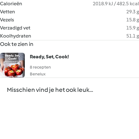
Calorieën
2018.9 kJ / 482.5 kcal
Vetten
29.3 g
Vezels
15.8 g
Verzadigd vet
15.9 g
Koolhydraten
51.1 g
Ook te zien in
Ready, Set, Cook!
8 recepten
Benelux
Misschien vind je het ook leuk...