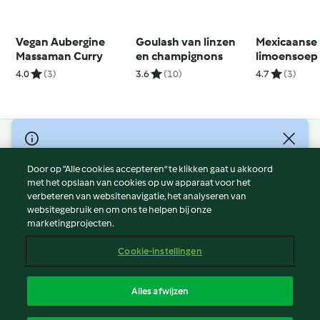
Vegan Aubergine
Goulash van linzen
Mexicaanse
Massaman Curry
en champignons
limoensoep
4.0
(3)
3.6
(10)
4.7
(3)
© Copyright 2026
Door op “Alle cookies accepteren” te klikken gaat u akkoord
Gebruiksvoorwaarden
met het opslaan van cookies op uw apparaat voor het
Privacybeleid
verbeteren van websitenavigatie, het analyseren van
Disclaimer
websitegebruik en om ons te helpen bij onze
marketingprojecten.
Colofon
Cookies
Cookie-instellingen
Verslag Inhoud
Opzegging van contract
Alles afwijzen
Toegankelijkheidsverklaring