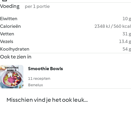
Voeding
per 1 portie
Eiwitten
10 g
Calorieën
2348 kJ / 560 kcal
Vetten
31 g
Vezels
13.4 g
Koolhydraten
54 g
Ook te zien in
Smoothie Bowls
11 recepten
Benelux
Misschien vind je het ook leuk...