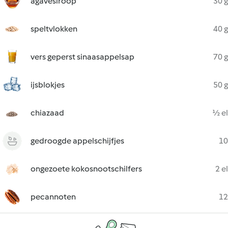
agavesiroop
30 g
speltvlokken
40 g
vers geperst sinaasappelsap
70 g
ijsblokjes
50 g
chiazaad
½ el
gedroogde appelschijfjes
10
ongezoete kokosnootschilfers
2 el
pecannoten
12