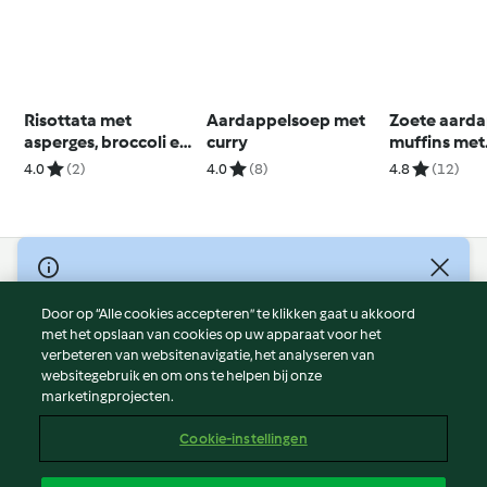
Risottata met
Aardappelsoep met
Zoete aarda
asperges, broccoli en
curry
muffins met
champignons
walnoten
4.0
(2)
4.0
(8)
4.8
(12)
© Copyright 2026
Door op “Alle cookies accepteren” te klikken gaat u akkoord
Gebruiksvoorwaarden
met het opslaan van cookies op uw apparaat voor het
Privacybeleid
verbeteren van websitenavigatie, het analyseren van
Disclaimer
websitegebruik en om ons te helpen bij onze
marketingprojecten.
Colofon
Cookies
Cookie-instellingen
Verslag Inhoud