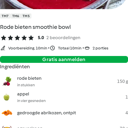
TM7
TM6
TM5
Rode bieten smoothie bowl
5.0
2 beoordelingen
Voorbereiding. 10min
Totaal 10min
2 porties
Gratis aanmelden
Ingrediënten
rode bieten
150 g
in stukken
appel
1
in vier gesneden
gedroogde abrikozen, ontpit
4