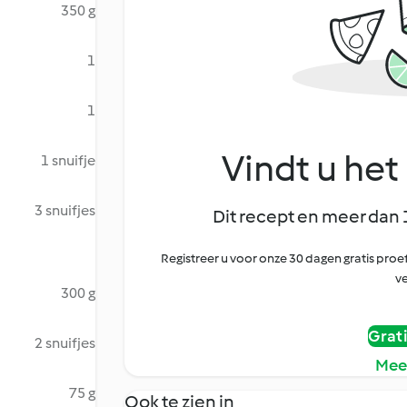
350 g
1
1
Vindt u het 
1 snuifje
3 snuifjes
Dit recept en meer dan 
Registreer u voor onze 30 dagen gratis pr
ve
300 g
Grat
2 snuifjes
Mee
75 g
Ook te zien in