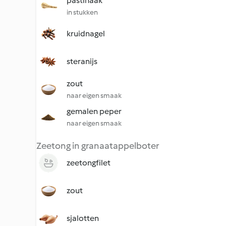
pastinaak
in stukken
kruidnagel
steranijs
zout
naar eigen smaak
gemalen peper
naar eigen smaak
Zeetong in granaatappelboter
zeetongfilet
zout
sjalotten