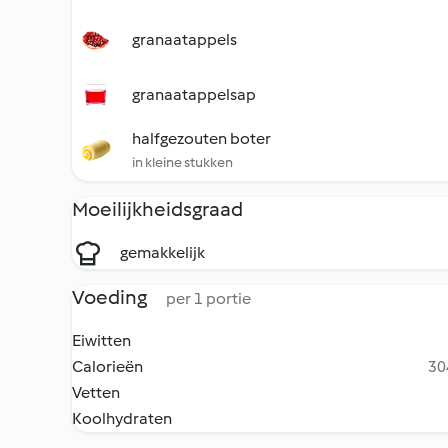
granaatappels
granaatappelsap
halfgezouten boter
in kleine stukken
Moeilijkheidsgraad
gemakkelijk
Voeding
per 1 portie
Eiwitten
Calorieën
30
Vetten
Koolhydraten