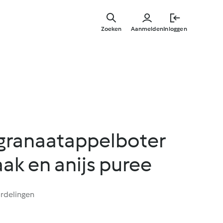
Overslaa
naar
Zoeken
Aanmelden
Inloggen
hoofdinh
 granaatappelboter
ak en anijs puree
rdelingen