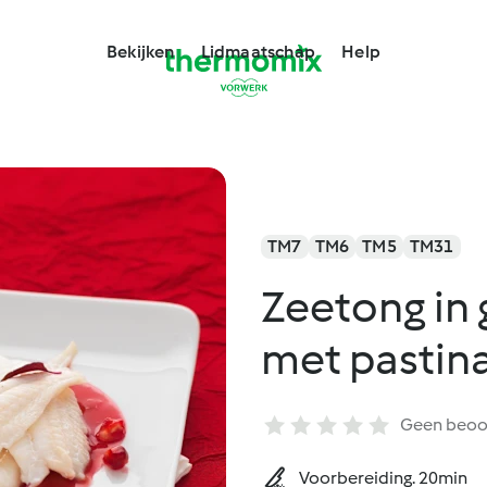
Bekijken
Lidmaatschap
Help
TM7
TM6
TM5
TM31
Zeetong in
met pastina
Geen beoo
Voorbereiding. 20min