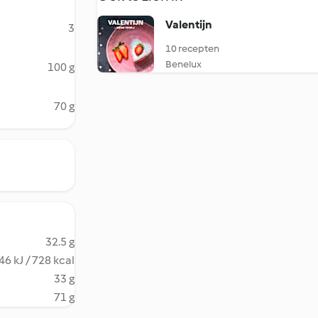
Valentijn
3
10 recepten
Benelux
100 g
70 g
32.5 g
46 kJ / 728 kcal
33 g
71 g