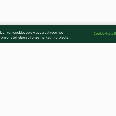
slaan van cookies op uw apparaat voor het
Cookie-instell
 om ons te helpen bij onze marketingprojecten.
 van
Asperge ovenschotel
Koolsoep
3.2
(13)
4.1
(7)