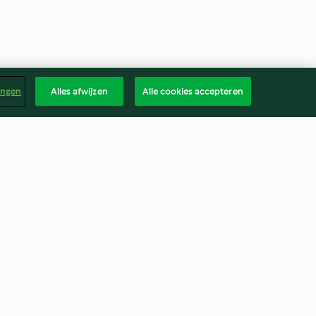
ingen
Alles afwijzen
Alle cookies accepteren
Roomsoep van veldsla,
broccoli met olijvensaus
4.4
(10)