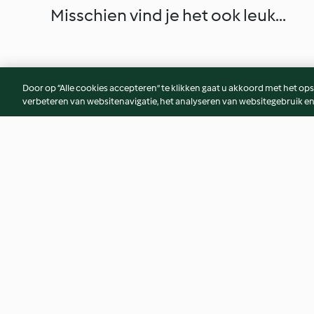
Misschien vind je het ook leuk...
Door op “Alle cookies accepteren” te klikken gaat u akkoord met het op
verbeteren van websitenavigatie, het analyseren van websitegebruik en
Lamskroon met
Zalm op een bedje
Paddenstoelenrisotto
asperges met
kruidenvinaigrette
5.0
(4)
4.8
(6)