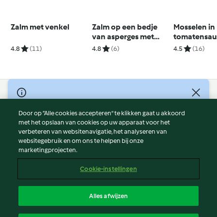
Zalm met venkel
Zalm op een bedje
Mosselen in 
van asperges met
tomatensau
kruidenvinaigrette
4.8
(11)
4.8
(6)
4.5
(16)
© Copyright 2026
Door op “Alle cookies accepteren” te klikken gaat u akkoord
Gebruiksvoorwaarden
met het opslaan van cookies op uw apparaat voor het
Privacybeleid
verbeteren van websitenavigatie, het analyseren van
Disclaimer
websitegebruik en om ons te helpen bij onze
marketingprojecten.
Colofon
Cookies
Cookie-instellingen
Verslag Inhoud
Opzegging van contract
Alles afwijzen
Toegankelijkheidsverklaring