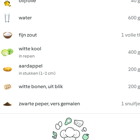
olijfolie
40 g
water
600 g
fijn zout
1 volle tl
witte kool
400 g
in repen
aardappel
200 g
in stukken (1-2 cm)
witte bonen, uit blik
200 g
zwarte peper, vers gemalen
1 snuifje