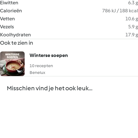
Eiwitten
6.3 g
Calorieën
786 kJ / 188 kcal
Vetten
10.6 g
Vezels
5.9 g
Koolhydraten
17.9 g
Ook te zien in
Winterse soepen
10 recepten
Benelux
Misschien vind je het ook leuk...