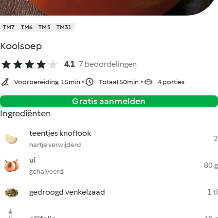
TM7
TM6
TM5
TM31
Koolsoep
4.1
7 beoordelingen
Voorbereiding. 15min
Totaal 50min
4 porties
Gratis aanmelden
Ingrediënten
teentjes knoflook
2
hartje verwijderd
ui
80 g
gehalveerd
gedroogd venkelzaad
1 tl