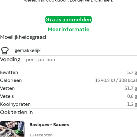
wereld van Cookidoo®. Zonder verplichtingen.
Gratis aanmelden
Meer informatie
Moeilijkheidsgraad
gemakkelijk
Voeding
per 1 portion
Eiwitten
5.7 g
Calorieën
1290.2 kJ / 308 kcal
Vetten
31.7 g
Vezels
0.8 g
Koolhydraten
1.2 g
Ook te zien in
Basiques - Sauces
13 recepten