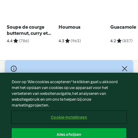
Soupe de courge
Houmous
Guacamole
butternut, curry et
amandes
4.4
(786)
4.3
(963)
4.2
(837)
© Copyright 2026
Door op “Alle cookies accepteren” te klikken gaat u akkoord
Gebruiksvoorwaarden
met het opslaan van cookies op uw apparaat voor het
Privacybeleid
verbeteren van websitenavigatie, het analyseren van
Disclaimer
websitegebruik en om ons te helpen bij onze
marketingprojecten.
Colofon
Cookies
Cookie-instellingen
Verslag Inhoud
Opzegging van contract
Alles afwijzen