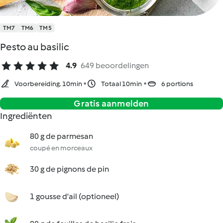
TM7
TM6
TM5
Pesto au basilic
4.9
649 beoordelingen
Voorbereiding. 10min
Totaal 10min
6 portions
Gratis aanmelden
Ingrediënten
80 g de parmesan
coupé en morceaux
30 g de pignons de pin
1 gousse d'ail (optioneel)