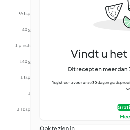
½ tsp
40 g
1 pinch
Vindt u het 
140 g
Dit recept en meer dan 
1 tsp
Registreer u voor onze 30 dagen gratis pr
ve
1
Grat
3 Tbsp
Mee
Ook te zien in