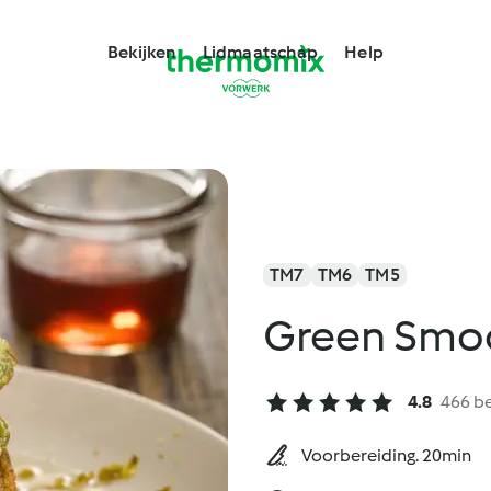
Bekijken
Lidmaatschap
Help
TM7
TM6
TM5
Green Smoo
4.8
466 b
Voorbereiding. 20min