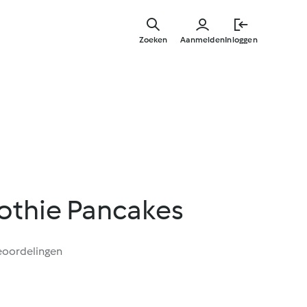
Overslaa
naar
Zoeken
Aanmelden
Inloggen
hoofdinh
thie Pancakes
eoordelingen