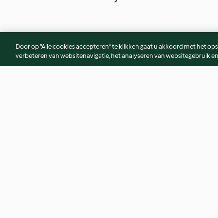
Door op “Alle cookies accepteren” te klikken gaat u akkoord met het op
verbeteren van websitenavigatie, het analyseren van websitegebruik en
Cooked Quinoa
Chicken with Pepp
3.1
(39)
4.1
(14)
© Copyright 2026