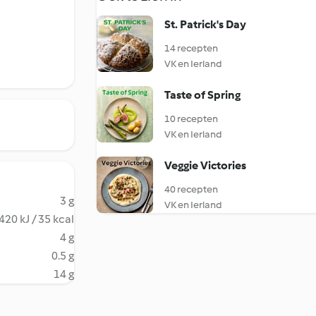
St. Patrick's Day
14 recepten
VK en Ierland
Taste of Spring
10 recepten
VK en Ierland
Veggie Victories
40 recepten
3 g
VK en Ierland
420 kJ / 35 kcal
4 g
0.5 g
14 g