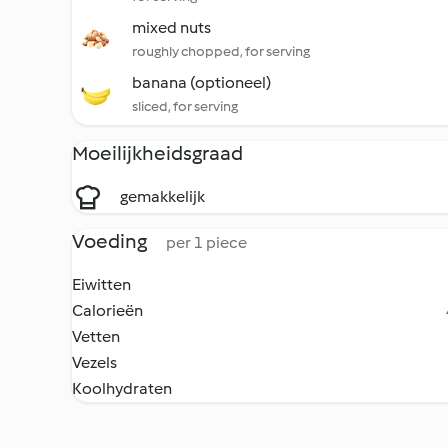
mixed nuts
roughly chopped, for serving
banana (optioneel)
sliced, for serving
Moeilijkheidsgraad
gemakkelijk
Voeding
per 1 piece
Eiwitten
Calorieën
Vetten
Vezels
Koolhydraten