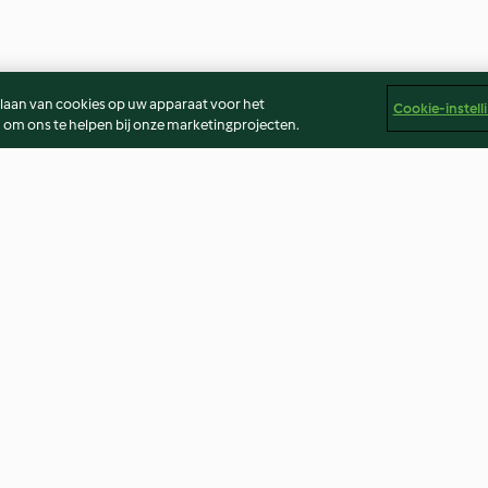
slaan van cookies op uw apparaat voor het
Cookie-instell
 om ons te helpen bij onze marketingprojecten.
ers
Lemon Garlic Salmon
Oat Pancakes wi
4.8
(302)
4.4
(29)