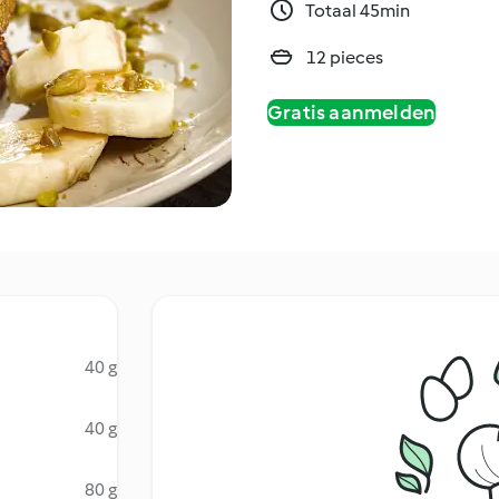
Totaal 45min
12 pieces
Gratis aanmelden
40 g
40 g
80 g