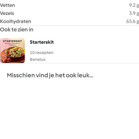
Vetten
9.2 g
Vezels
3.9 g
Koolhydraten
65.6 g
Ook te zien in
Starterskit
10 recepten
Benelux
Misschien vind je het ook leuk...