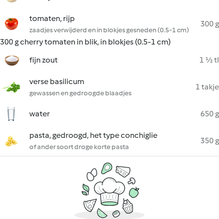
tomaten, rijp
300 g
zaadjes verwijderd en in blokjes gesneden (0.5-1 cm)
300 g cherry tomaten in blik, in blokjes (0.5-1 cm)
fijn zout
1 ½ tl
verse basilicum
1 takje
gewassen en gedroogde blaadjes
water
650 g
pasta, gedroogd, het type conchiglie
350 g
of ander soort droge korte pasta