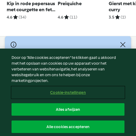
Kip in rode pepersaus
Preiquiche
Gierst met k
met courgette en feta
curry
couscous
4.6
(34)
4.6
(11)
3.5
(2)
© Copyright 2026
Door op “Alle cookies accepteren” te klikken gaat u akkoord
Gebruiksvoorwaarden
met het opslaan van cookies op uw apparaat voor het
Privacybeleid
verbeteren van websitenavigatie, het analyseren van
Disclaimer
websitegebruik en om ons te helpen bij onze
marketingprojecten.
Colofon
Cookies
Cookie-instellingen
Verslag Inhoud
Opzegging van contract
Alles afwijzen
Toegankelijkheidsverklaring
Nederlands
Alle cookies accepteren