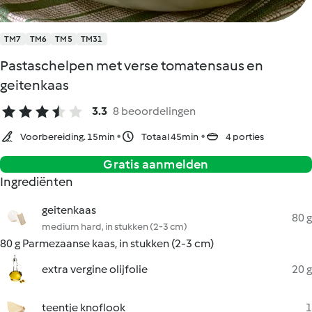
TM7
TM6
TM5
TM31
Pastaschelpen met verse tomatensaus en
geitenkaas
3.3
8 beoordelingen
Voorbereiding. 15min
Totaal 45min
4 porties
Gratis aanmelden
Ingrediënten
geitenkaas
80 g
medium hard, in stukken (2-3 cm)
80 g Parmezaanse kaas, in stukken (2-3 cm)
extra vergine olijfolie
20 g
teentje knoflook
1