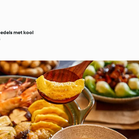
dels met kool
s