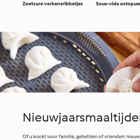
Zoetzure varkensribbetjes
Sous-vide octopus
Nieuwjaarsmaaltijd
Of u kookt voor familie, geliefden of vrienden: nieu