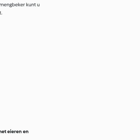
 mengbeker kunt u
.
 met eieren en