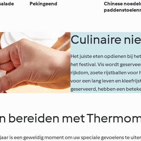
salade
Pekingeend
Chinese noedel
paddenstoelen
Culinaire ni
Het juiste eten opdienen bij he
het festival. Vis wordt geserve
rijkdom, zoete rijstballen voor 
voor een lang leven en kleefrij
geserveerd, hebben een beteke
en bereiden met Thermom
wjaar is een geweldig moment om uw speciale gevoelens te uiten