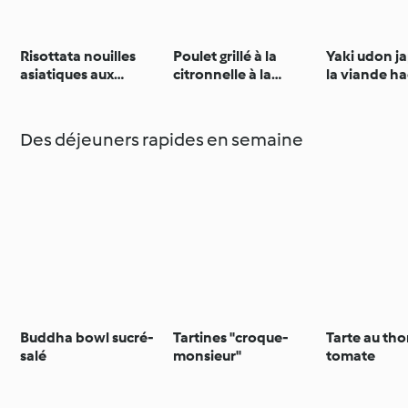
Risottata nouilles
Poulet grillé à la
Yaki udon j
asiatiques aux
citronnelle à la
la viande h
légumes
vietnamienne avec
riz (sans gluten)
Des déjeuners rapides en semaine
Buddha bowl sucré-
Tartines "croque-
Tarte au thon
salé
monsieur"
tomate