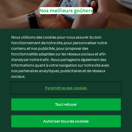
Nos meilleurs goûters
Nous utilisons des cookies pour nous assurer du bon
fonctionnement de notre site, pour personnaliser notre
© Copyright 2026
contenu et nos publicités, pour proposer des
fonctionnalités adaptées sur les réseaux sociaux et afin
Conditions d'utilisation
d’analyser notre trafic. Nous partageons également des
Politique de confidentialité
informations quant à votre navigation sur notre site avec
Non-responsabilité
nos partenaires analytiques, publicitaires et de réseaux
sociaux.
Mentions légales
Cookies
Paramètres des cookies
Contenu du rapport
Résilier le contrat
Tout refuser
Déclaration d'accessibilité
français
Autoriser tous les cookies