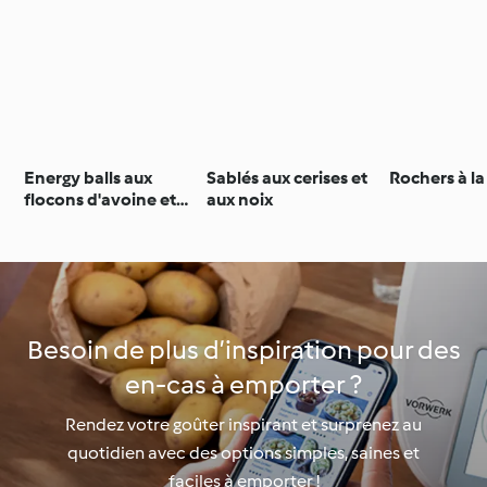
Energy balls aux
Sablés aux cerises et
Rochers à l
flocons d'avoine et
aux noix
chocolat
Besoin de plus d’inspiration pour des
en-cas à emporter ?
Rendez votre goûter inspirant et surprenez au
quotidien avec des options simples, saines et
faciles à emporter !