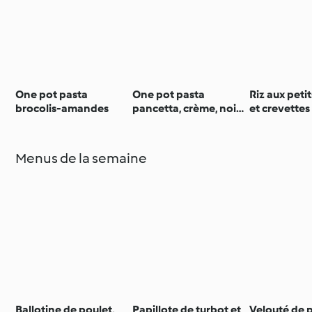
One pot pasta
One pot pasta
Riz aux peti
brocolis-amandes
pancetta, crème, noix,
et crevettes
ciboulette
Menus de la semaine
Ballotine de poulet,
Papillote de turbot et
Velouté de 