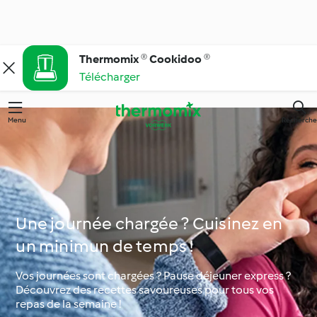
Thermomix ® Cookidoo ®
Télécharger
Menu
Recherche
Une journée chargée ? Cuisinez en
un minimun de temps !
Vos journées sont chargées ? Pause déjeuner express ?
Découvrez des recettes savoureuses pour tous vos
repas de la semaine !