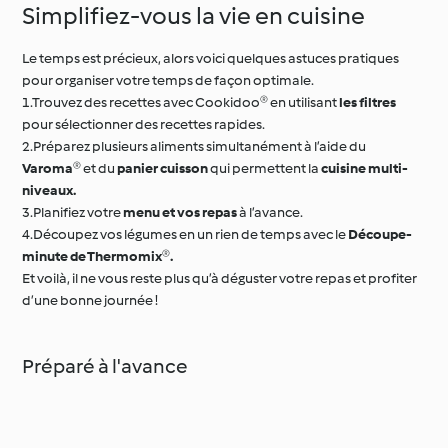
Simplifiez-vous la vie en cuisine
Le temps est précieux, alors voici quelques astuces pratiques
pour organiser votre temps de façon optimale.
1.Trouvez des recettes avec Cookidoo® en utilisant
les filtres
pour sélectionner des recettes rapides.
2.Préparez plusieurs aliments simultanément à l’aide du
Varoma®
et du
panier cuisson
qui permettent la
cuisine multi-
niveaux.
3.Planifiez votre
menu et vos repas
à l’avance.
4.Découpez vos légumes en un rien de temps avec le
Découpe-
minute de Thermomix®.
Et voilà, il ne vous reste plus qu’à déguster votre repas et profiter
d’une bonne journée !
Préparé à l'avance