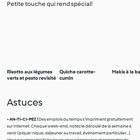
Petite touche qui rend spécial!
Risotto aux légumes
Quiche carotte-
Makis à la 
verts et pesto revisité
cumin
Astuces
•
AN-TI-CI-PEZ !
Des emplois du temps s’impriment gratuitement
sur Internet. Chaque week-end, notez le déroulé de la semaine à
venir (pique-nique, déjeuner au travail, événement particulier…).
Vous pourrez ainsi faire les courses nécessaires et concocter de