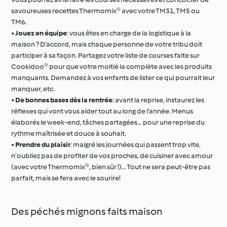
savoureuses recettes Thermomix® avec votre TM31, TM5 ou
TM6.
•
Jouez en équipe
: vous êtes en charge de la logistique à la
maison ? D’accord, mais chaque personne de votre tribu doit
participer à sa façon. Partagez votre liste de courses faite sur
Cookidoo® pour que votre moitié la complète avec les produits
manquants. Demandez à vos enfants de lister ce qui pourrait leur
manquer, etc.
•
De bonnes bases dès la rentrée
: avant la reprise, instaurez les
réflexes qui vont vous aider tout au long de l’année. Menus
élaborés le week-end, tâches partagées… pour une reprise du
rythme maîtrisée et douce à souhait.
•
Prendre du plaisir
: malgré les journées qui passent trop vite,
n’oubliez pas de profiter de vos proches, de cuisiner avec amour
(avec votre Thermomix®, bien sûr !)… Tout ne sera peut-être pas
parfait, mais se fera avec le sourire!
Des péchés mignons faits maison