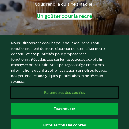
vous rend la cuisine si facile !
Un goûter pour la récré
Nous utilisons des cookies pour nous assurer du bon
fonctionnement de notre site, pour personnaliser notre
© Copyright 2026
contenu et nos publicités, pour proposer des
fonctionnalités adaptées sur les réseaux sociaux et afin
Conditions d'utilisation
d’analyser notre trafic. Nous partageons également des
Politique de confidentialité
informations quant à votre navigation sur notre site avec
Non-responsabilité
nos partenaires analytiques, publicitaires et de réseaux
sociaux.
Mentions légales
Cookies
Paramètres des cookies
Contenu du rapport
Résilier le contrat
Tout refuser
Déclaration d'accessibilité
français
Autoriser tous les cookies