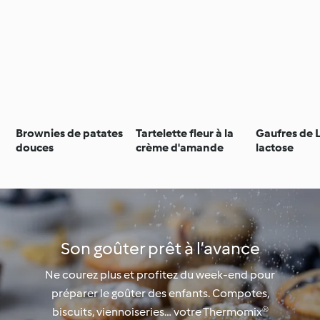
Brownies de patates
Tartelette fleur à la
Gaufres de 
douces
crème d'amande
lactose
Son goûter prêt à l’avance
Ne courez plus et profitez du week-end pour
préparer le goûter des enfants. Compotes,
biscuits, viennoiseries… votre Thermomix®