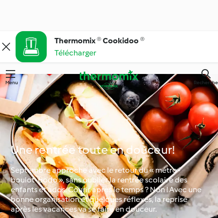
Thermomix ® Cookidoo ®
Télécharger
Menu
Recherche
Une rentrée toute en douceur!
Septembre approche avec le retour du « métro-
boulot-dodo », sans oublier la rentrée scolaire des
enfants et ados. Courir après le temps ? Non ! Avec une
bonne organisation et quelques réflexes, la reprise
après les vacances va se faire en douceur.