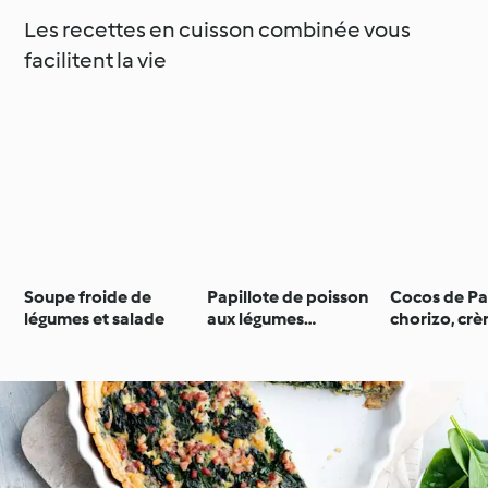
Les recettes en cuisson combinée vous
facilitent la vie
Soupe froide de
Papillote de poisson
Cocos de Pa
légumes et salade
aux légumes
chorizo, cr
d'automne et
brûlées à la
moelleux au citron
vert