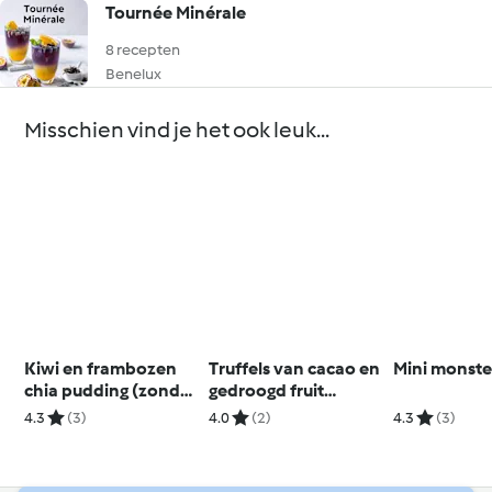
Tournée Minérale
8 recepten
Benelux
Misschien vind je het ook leuk...
Kiwi en frambozen
Truffels van cacao en
Mini monste
chia pudding (zonder
gedroogd fruit
toegevoegde suiker)
zonder toegevoegde
4.3
(3)
4.0
(2)
4.3
(3)
suikers