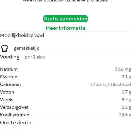
wereld van Cookidoo®. Zonder verplichtingen.
Gratis aanmelden
Meer informatie
Moeilijkheidsgraad
gemakkelijk
Voeding
per 1 glas
Natrium
30.6 mg
Eiwitten
2.1 g
Calorieën
775.1 kJ / 185.3 kcal
Vetten
0.7 g
Vezels
8.7 g
Verzadigd vet
0.2 g
Koolhydraten
34.6 g
Ook te zien in