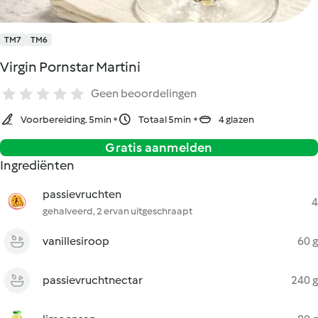
TM7
TM6
Virgin Pornstar Martini
Geen beoordelingen
Voorbereiding. 5min
Totaal 5min
4 glazen
Gratis aanmelden
Ingrediënten
passievruchten
4
gehalveerd, 2 ervan uitgeschraapt
vanillesiroop
60 g
passievruchtnectar
240 g