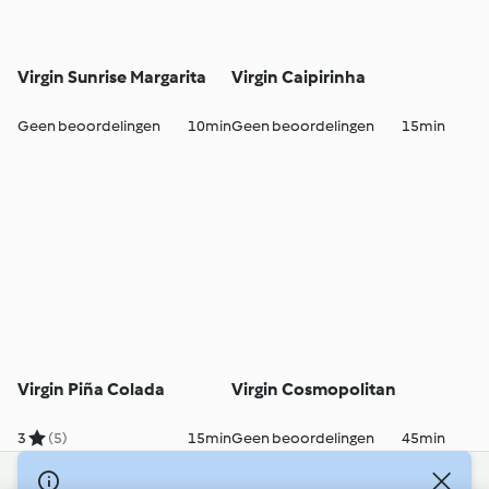
Virgin Sunrise Margarita
Virgin Caipirinha
Geen beoordelingen
10min
Geen beoordelingen
15min
Virgin Piña Colada
Virgin Cosmopolitan
3
(5)
15min
Geen beoordelingen
45min