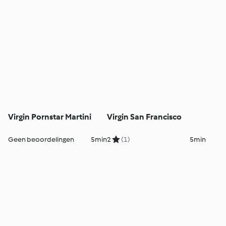
Virgin Pornstar Martini
Virgin San Francisco
Geen beoordelingen
5min
2
(1)
5min