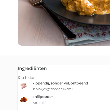
Ingrediënten
Kip tikka
kippendij, zonder vel, ontbeend
in blokjes gesneden (3 cm)
chilipoeder
kashmiri