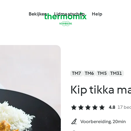
Bekijken
Lidmaatschap
Help
TM7
TM6
TM5
TM31
Kip tikka m
4.8
17 be
Voorbereiding. 20min