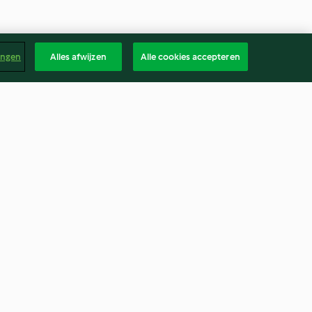
ingen
Alles afwijzen
Alle cookies accepteren
Tajine van kip met honing en
pruimen
3.2
(5)