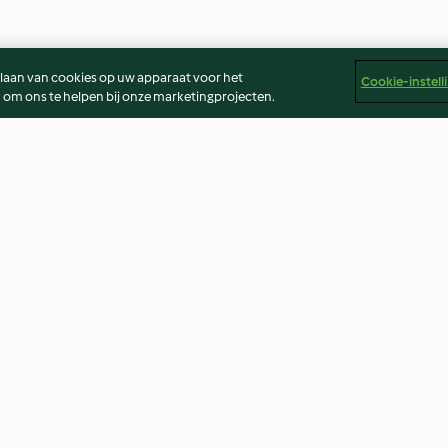
slaan van cookies op uw apparaat voor het
Cookie-instell
 om ons te helpen bij onze marketingprojecten.
st
Kantonese gebakken rijst met
Poedersuiker
garnalen
4.2
(18)
4.9
(9)