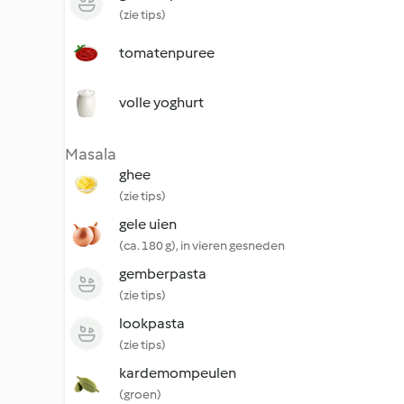
(zie tips)
tomatenpuree
volle yoghurt
Masala
ghee
(zie tips)
gele uien
(ca. 180 g), in vieren gesneden
gemberpasta
(zie tips)
lookpasta
(zie tips)
kardemompeulen
(groen)