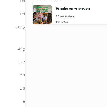
1 el
Familie en vrienden
1 el
15 recepten
Benelux
100 g
40 g
1 - 2
2 tl
1 tl
6