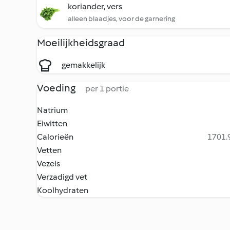
koriander, vers
alleen blaadjes, voor de garnering
Moeilijkheidsgraad
gemakkelijk
Voeding
per 1 portie
Natrium
Eiwitten
Calorieën
1701.9
Vetten
Vezels
Verzadigd vet
Koolhydraten