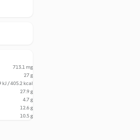
713.1 mg
27 g
 kJ / 405.2 kcal
27.9 g
4.7 g
12.6 g
10.5 g