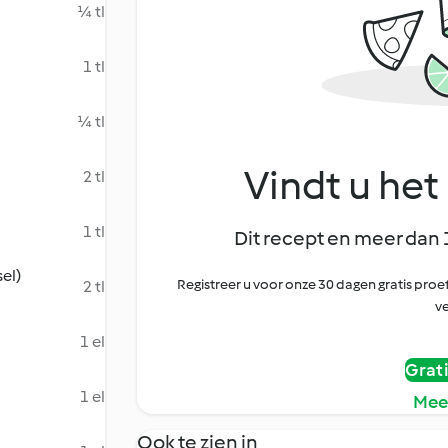
¼ tl
1 tl
¼ tl
Vindt u het 
2 tl
1 tl
Dit recept en meer dan 
el)
Registreer u voor onze 30 dagen gratis pr
2 tl
ve
1 el
Grat
1 el
Mee
Ook te zien in