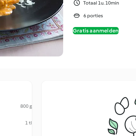
Totaal 1u. 10min
6 porties
Gratis aanmelden
800 g
1 tl