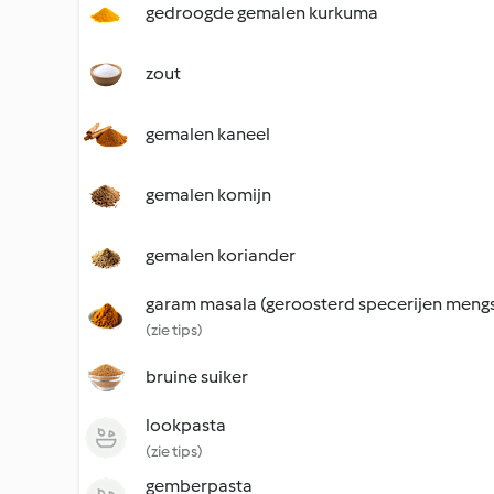
gedroogde gemalen kurkuma
zout
gemalen kaneel
gemalen komijn
gemalen koriander
garam masala (geroosterd specerijen mengs
(zie tips)
bruine suiker
lookpasta
(zie tips)
gemberpasta