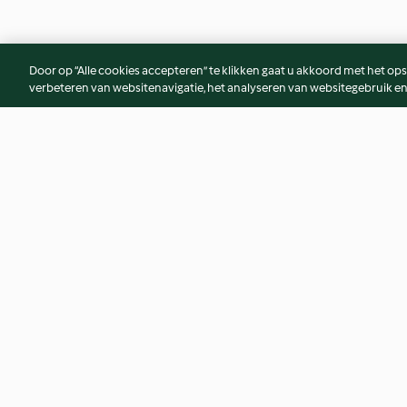
Door op “Alle cookies accepteren” te klikken gaat u akkoord met het op
verbeteren van websitenavigatie, het analyseren van websitegebruik en
Lasagne Bolognese met Verse
Zoetzure vis met rij
Spinazie Pasta
4.8
(14)
5.0
(2)
© Copyright 2026