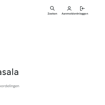
Overslaa
naar
Zoeken
Aanmelden
Inloggen
hoofdinh
asala
oordelingen