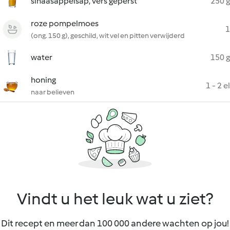
sinaasappelsap, vers geperst
250 g
roze pompelmoes
1
(ong. 150 g), geschild, wit vel en pitten verwijderd
water
150 g
honing
1 - 2 el
naar believen
Vindt u het leuk wat u ziet?
Dit recept en meer dan 100 000 andere wachten op jou!