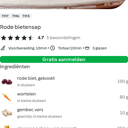
TM7
TM6
TM5
Rode bietensap
4.7
3 beoordelingen
Voorbereiding. 10min
Totaal 10min
5 glazen
Gratis aanmelden
Ingrediënten
rode biet, gekookt
100 g
in stukken
wortelen
80 g
in kleine stukken
gember, vers
10 g
geschild, in kleine stukken