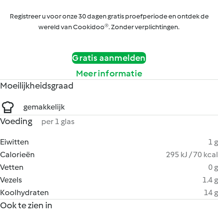
Registreer u voor onze 30 dagen gratis proefperiode en ontdek de
wereld van Cookidoo®. Zonder verplichtingen.
Gratis aanmelden
Meer informatie
Moeilijkheidsgraad
gemakkelijk
Voeding
per 1 glas
Eiwitten
1 g
Calorieën
295 kJ / 70 kcal
Vetten
0 g
Vezels
1.4 g
Koolhydraten
14 g
Ook te zien in