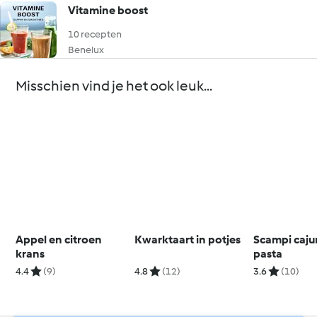
Vitamine boost
10 recepten
Benelux
Misschien vind je het ook leuk...
Appel en citroen
Kwarktaart in potjes
Scampi caju
krans
pasta
4.4
(9)
4.8
(12)
3.6
(10)