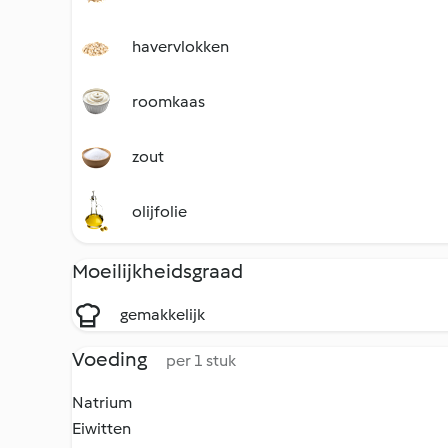
havervlokken
roomkaas
zout
olijfolie
Moeilijkheidsgraad
gemakkelijk
Voeding
per 1 stuk
Natrium
Eiwitten