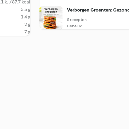
.1 kJ / 87.7 kcal
5.5 g
Verborgen Groenten: Gezond
1.4 g
5 recepten
2 g
Benelux
7 g