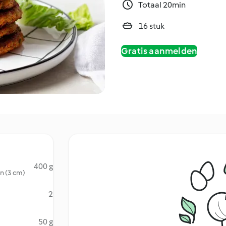
Totaal 20min
16 stuk
Gratis aanmelden
400 g
en (3 cm)
2
50 g