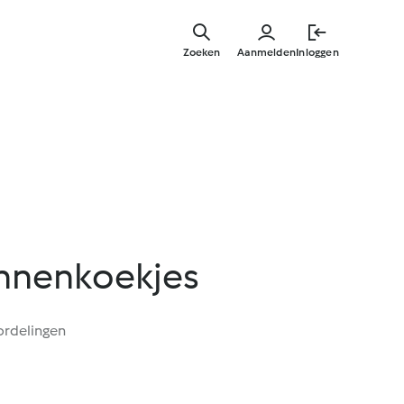
Overslaa
naar
Zoeken
Aanmelden
Inloggen
hoofdinh
nnenkoekjes
ordelingen