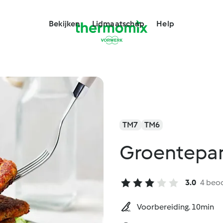
Bekijken
Lidmaatschap
Help
TM7
TM6
Groentepa
3.0
4 beo
Voorbereiding. 10min