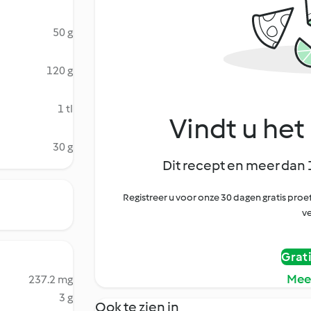
50 g
120 g
1 tl
Vindt u het 
30 g
Dit recept en meer dan 
Registreer u voor onze 30 dagen gratis pr
ve
Grat
Mee
237.2 mg
3 g
Ook te zien in