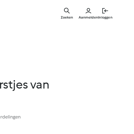
Overslaa
naar
Zoeken
Aanmelden
Inloggen
hoofdinh
stjes van
rdelingen