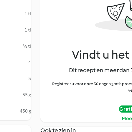
1 tl
1 tl
½ tl
Vindt u het 
4
Dit recept en meer dan 
5
Registreer u voor onze 30 dagen gratis pr
ve
55 g
Grat
450 g
Mee
Ook te zien in