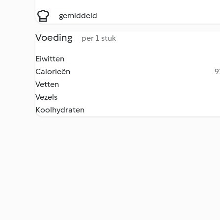
gemiddeld
Voeding
per 1 stuk
Eiwitten
Calorieën
9
Vetten
Vezels
Koolhydraten