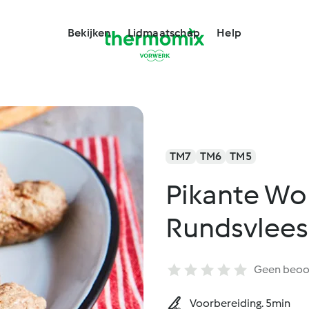
Bekijken
Lidmaatschap
Help
TM7
TM6
TM5
Pikante Wor
Rundsvlees
Geen beoo
Voorbereiding. 5min