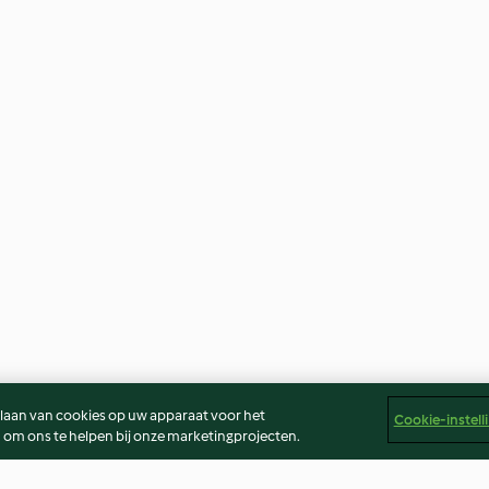
slaan van cookies op uw apparaat voor het
Cookie-instell
 om ons te helpen bij onze marketingprojecten.