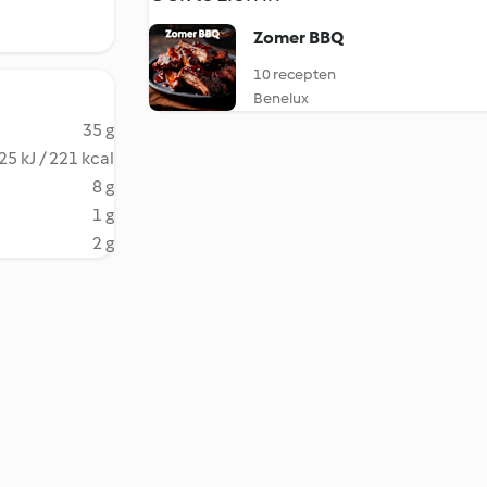
Zomer BBQ
10 recepten
Benelux
35 g
25 kJ / 221 kcal
8 g
1 g
2 g