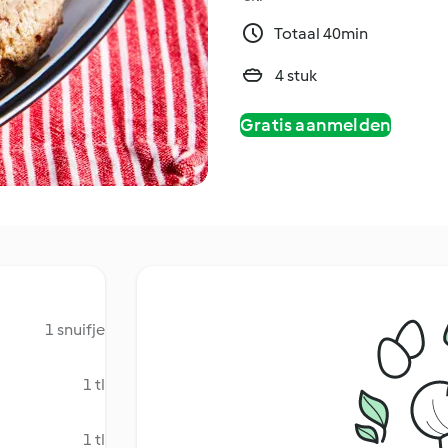
Totaal 40min
4 stuk
Gratis aanmelden
1 snuifje
1 tl
1 tl