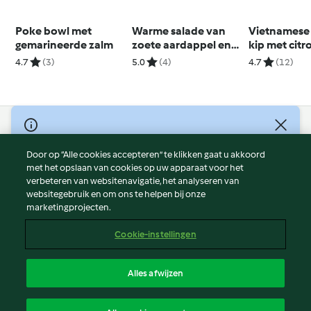
Poke bowl met
Warme salade van
Vietnamese 
gemarineerde zalm
zoete aardappel en
kip met citr
kikkererwten
en rijst (glut
4.7
(3)
5.0
(4)
4.7
(12)
© Copyright 2026
Door op “Alle cookies accepteren” te klikken gaat u akkoord
Gebruiksvoorwaarden
met het opslaan van cookies op uw apparaat voor het
Privacybeleid
verbeteren van websitenavigatie, het analyseren van
Disclaimer
websitegebruik en om ons te helpen bij onze
marketingprojecten.
Colofon
Cookies
Cookie-instellingen
Verslag Inhoud
Opzegging van contract
Alles afwijzen
Toegankelijkheidsverklaring