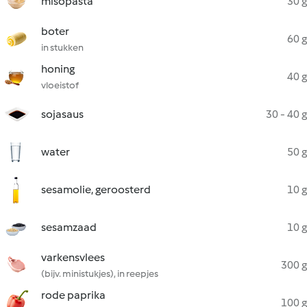
misopasta
30 g
boter
60 g
in stukken
honing
40 g
vloeistof
sojasaus
30 - 40 g
water
50 g
sesamolie, geroosterd
10 g
sesamzaad
10 g
varkensvlees
300 g
(bijv. ministukjes), in reepjes
rode paprika
100 g