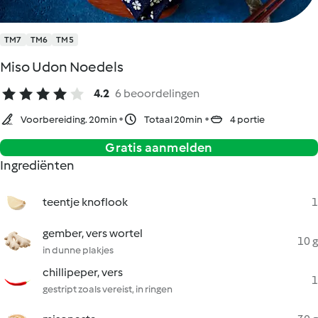
TM7
TM6
TM5
Miso Udon Noedels
4.2
6 beoordelingen
Voorbereiding. 20min
Totaal 20min
4 portie
Gratis aanmelden
Ingrediënten
teentje knoflook
1
gember, vers wortel
10 g
in dunne plakjes
chillipeper, vers
1
gestript zoals vereist, in ringen