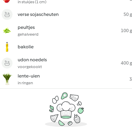
in stukjes (1 cm)
verse sojascheuten
50 g
peultjes
100 g
gehalveerd
bakolie
udon noedels
400 g
voorgekookt
lente-uien
3
in ringen