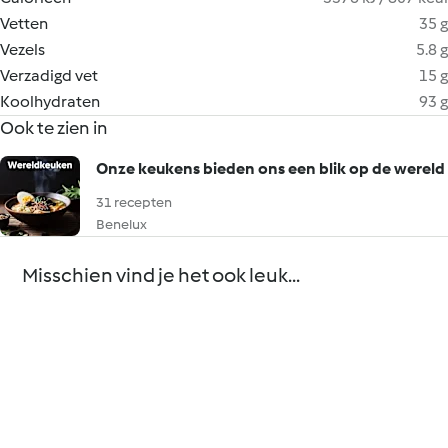
Vetten
35 g
Vezels
5.8 g
Verzadigd vet
15 g
Koolhydraten
93 g
Ook te zien in
Onze keukens bieden ons een blik op de wereld
31 recepten
Benelux
Misschien vind je het ook leuk...