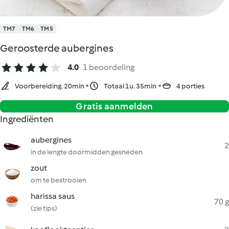
TM7
TM6
TM5
Geroosterde aubergines
4.0
1 beoordeling
Voorbereiding. 20min
Totaal 1u. 35min
4 porties
Gratis aanmelden
Ingrediënten
aubergines
2
in de lengte doormidden gesneden
zout
om te bestrooien
harissa saus
70 g
(zie tips)