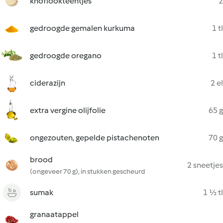
knoflookteentjes
2
gedroogde gemalen kurkuma
1 tl
gedroogde oregano
1 tl
ciderazijn
2 el
extra vergine olijfolie
65 g
ongezouten, gepelde pistachenoten
70 g
brood
2 sneetjes
(ongeveer 70 g), in stukken gescheurd
sumak
1 ½ tl
granaatappel