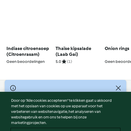
Indiase citroensoep
Thaïse kipsalade
Onion rings
(Citroenrasam)
(Laab Gai)
Geen beoordelingen
5.0
(1)
Geen beoorde
© Copyright 2026
Door op “Alle cookies accepteren” te klikken gaat u akkoord
Gebruiksvoorwaarden
met het opslaan van cookies op uw apparaat voor het
Privacybeleid
verbeteren van websitenavigatie, het analyseren van
Disclaimer
websitegebruik en om ons te helpen bij onze
marketingprojecten.
Colofon