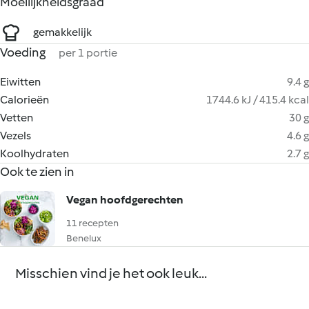
Moeilijkheidsgraad
gemakkelijk
Voeding
per 1 portie
Eiwitten
9.4 g
Calorieën
1744.6 kJ / 415.4 kcal
Vetten
30 g
Vezels
4.6 g
Koolhydraten
2.7 g
Ook te zien in
Vegan hoofdgerechten
11 recepten
Benelux
Misschien vind je het ook leuk...