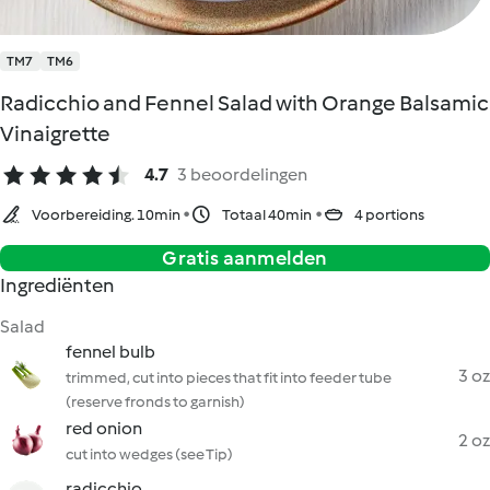
TM7
TM6
Radicchio and Fennel Salad with Orange Balsamic
Vinaigrette
4.7
3 beoordelingen
Voorbereiding. 10min
Totaal 40min
4 portions
Gratis aanmelden
Ingrediënten
Salad
fennel bulb
3 oz
trimmed, cut into pieces that fit into feeder tube
(reserve fronds to garnish)
red onion
2 oz
cut into wedges (see Tip)
radicchio