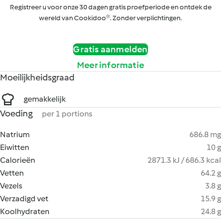
Registreer u voor onze 30 dagen gratis proefperiode en ontdek de
wereld van Cookidoo®. Zonder verplichtingen.
Gratis aanmelden
Meer informatie
Moeilijkheidsgraad
gemakkelijk
Voeding
per 1 portions
Natrium
686.8 mg
Eiwitten
10 g
Calorieën
2871.3 kJ / 686.3 kcal
Vetten
64.2 g
Vezels
3.8 g
Verzadigd vet
15.9 g
Koolhydraten
24.8 g