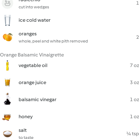
1
cut into wedges
ice cold water
oranges
2
whole, peel and white pith removed
Orange Balsamic Vinaigrette
vegetable oil
7 oz
orange juice
3 oz
balsamic vinegar
1 oz
honey
1 oz
salt
¼ tsp
to taste