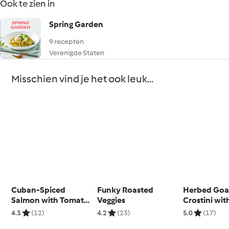
Ook te zien in
Spring Garden
9 recepten
Verenigde Staten
Misschien vind je het ook leuk...
Cuban-Spiced
Funky Roasted
Herbed Goa
Salmon with Tomato
Veggies
Crostini wit
Avocado Salsa
Tapenade
4.3
(12)
4.2
(23)
5.0
(17)