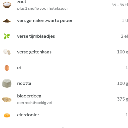
zout
½ - ¾ tl
plus 1 snufje voor het glazuur
vers gemalen zwarte peper
1 tl
verse tijmblaadjes
2 el
verse geitenkaas
100 g
ei
1
ricotta
100 g
bladerdeeg
375 g
een rechthoekig vel
eierdooier
1