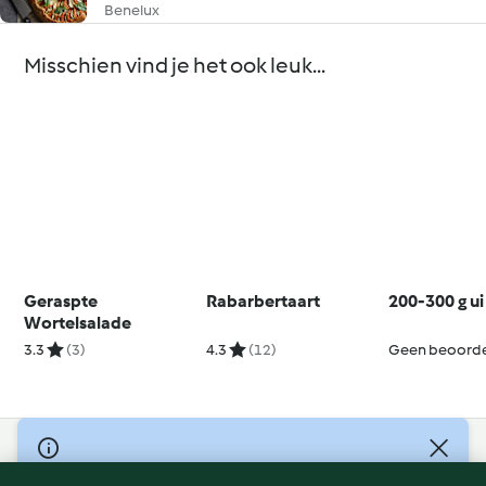
Benelux
Misschien vind je het ook leuk...
Geraspte
Rabarbertaart
200-300 g ui
Wortelsalade
3.3
(3)
4.3
(12)
Geen beoorde
© Copyright 2026