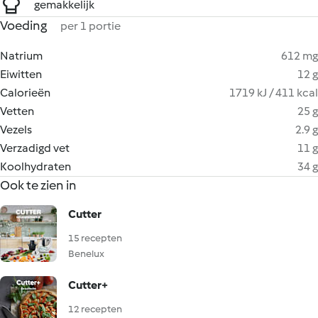
gemakkelijk
Voeding
per 1 portie
Natrium
612 mg
Eiwitten
12 g
Calorieën
1719 kJ / 411 kcal
Vetten
25 g
Vezels
2.9 g
Verzadigd vet
11 g
Koolhydraten
34 g
Ook te zien in
Cutter
15 recepten
Benelux
Cutter+
12 recepten