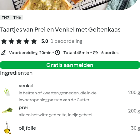
TM7
TM6
Taartjes van Prei en Venkel met Geitenkaas
5.0
1 beoordeling
Voorbereiding. 20min
Totaal 45min
6 porties
Gratis aanmelden
Ingrediënten
venkel
200 g
in helften of kwarten gesneden, die in de
invoeropening passen van de Cutter
prei
200 g
alleen het witte gedeelte, in zijn geheel
olijfolie
30 g