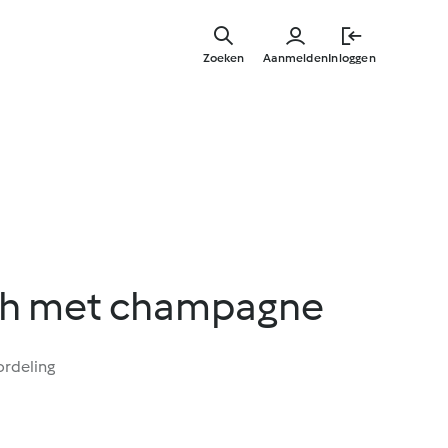
Overslaa
naar
Zoeken
Aanmelden
Inloggen
hoofdinh
sh met champagne
ordeling