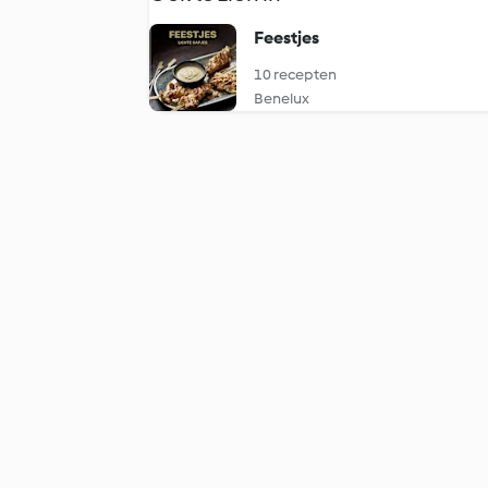
Feestjes
10 recepten
Benelux