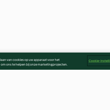
slaan van cookies op uw apparaat voor het
Cookie-instell
 om ons te helpen bij onze marketingprojecten.
rtjes
Frittata met gestoomde
Kip gevuld met 