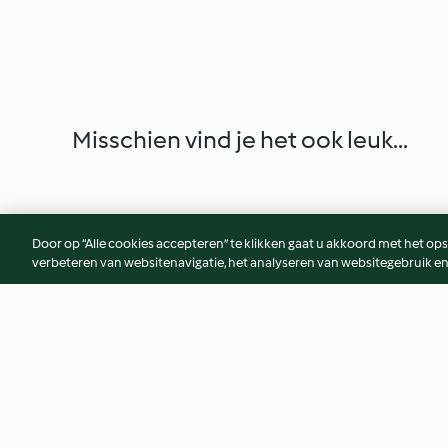
Misschien vind je het ook leuk...
Door op “Alle cookies accepteren” te klikken gaat u akkoord met het op
verbeteren van websitenavigatie, het analyseren van websitegebruik en
Asperge-watermeloen salade
Kip- en aspergetaa