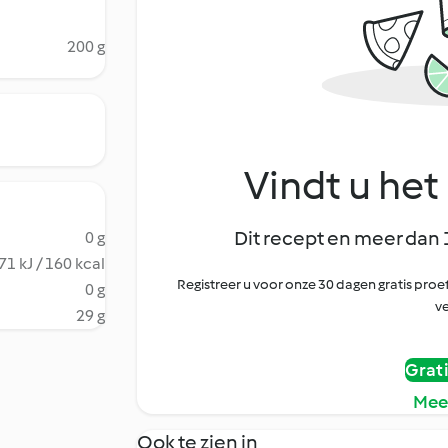
200 g
Vindt u het 
Dit recept en meer dan 
0 g
71 kJ / 160 kcal
Registreer u voor onze 30 dagen gratis pr
0 g
ve
29 g
Grat
Mee
Ook te zien in