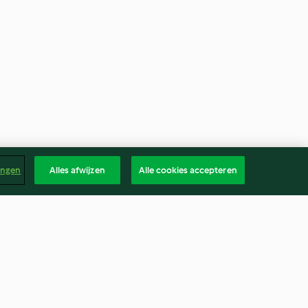
ingen
Alles afwijzen
Alle cookies accepteren
groenten en
Asperges, Parmezaanse kaas,