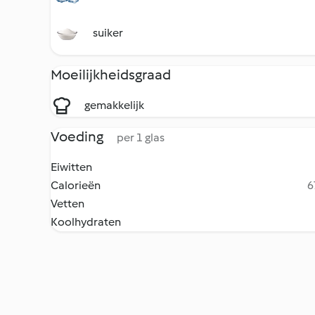
suiker
Moeilijkheidsgraad
gemakkelijk
Voeding
per 1 glas
Eiwitten
Calorieën
6
Vetten
Koolhydraten