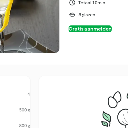
Totaal 10min
8 glazen
Gratis aanmelden
4
500 g
800 g