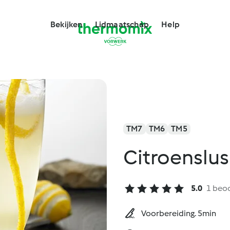
Bekijken
Lidmaatschap
Help
TM7
TM6
TM5
Citroenslu
5.0
1 beo
Voorbereiding. 5min