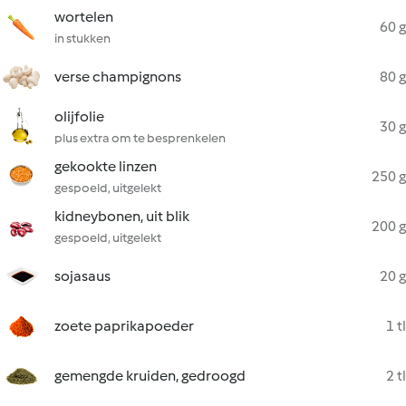
wortelen
60 g
in stukken
verse champignons
80 g
olijfolie
30 g
plus extra om te besprenkelen
gekookte linzen
250 g
gespoeld, uitgelekt
kidneybonen, uit blik
200 g
gespoeld, uitgelekt
sojasaus
20 g
zoete paprikapoeder
1 tl
gemengde kruiden, gedroogd
2 tl