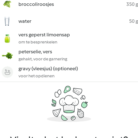
broccoliroosjes
350 g
water
50 g
vers geperst limoensap
om te besprenkelen
peterselie, vers
gehakt, voor de garnering
gravy (vleesjus) (optioneel)
voor het opdienen