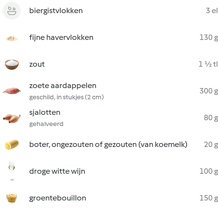
biergistvlokken
3 el
fijne havervlokken
130 g
zout
1 ½ tl
zoete aardappelen
300 g
geschild, in stukjes (2 cm)
sjalotten
80 g
gehalveerd
boter, ongezouten of gezouten (van koemelk)
20 g
droge witte wijn
100 g
groentebouillon
150 g