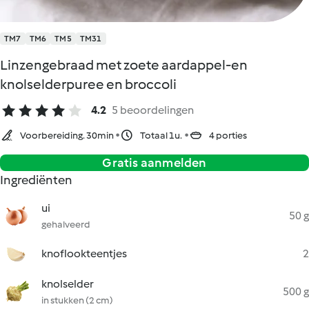
TM7
TM6
TM5
TM31
Linzengebraad met zoete aardappel-en
knolselderpuree en broccoli
4.2
5 beoordelingen
Voorbereiding. 30min
Totaal 1u.
4 porties
Gratis aanmelden
Ingrediënten
ui
50 g
gehalveerd
knoflookteentjes
2
knolselder
500 g
in stukken (2 cm)