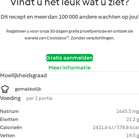
Vindt u het leuk wat u ziet?
Dit recept en meer dan 100 000 andere wachten op jou!
Registreer u voor onze 30 dagen gratis proefperiode en ontdek de
wereld van Cookidoo®. Zonder verplichtingen.
Gratis aanmelden
Meer informatie
Moeilijkheidsgraad
gemakkelijk
Voeding
per 1 portie
Natrium
1645.5 mg
Eiwitten
21.2 g
Calorieën
2421.6 kJ / 578.8 kcal
Vetten
19.5 g