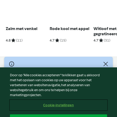
Zalm met venkel
Rode kool met appel
Witloof met
gegratineer
comté
4.8
(11)
4.7
(15)
4.7
(31)
© Copyright 2026
Door op “Alle cookies accepteren” te klikken gaat u akkoord
Gebruiksvoorwaarden
met het opslaan van cookies op uw apparaat voor het
Privacybeleid
verbeteren van websitenavigatie, het analyseren van
Disclaimer
websitegebruik en om ons te helpen bij onze
marketingprojecten.
Colofon
Cookies
Cookie-instellingen
Verslag Inhoud