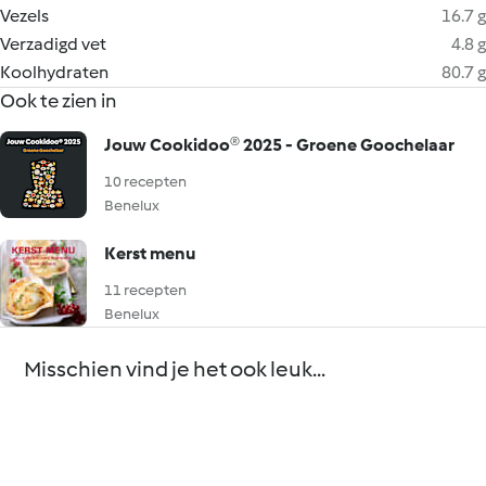
Vezels
16.7 g
Verzadigd vet
4.8 g
Koolhydraten
80.7 g
Ook te zien in
Jouw Cookidoo® 2025 - Groene Goochelaar
10 recepten
Benelux
Kerst menu
11 recepten
Benelux
Misschien vind je het ook leuk...