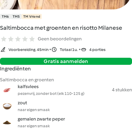
TM6
TM5
TM Vriend
Saltimbocca met groenten en risotto Milanese
Geen beoordelingen
Voorbereiding. 45min
Totaal 1u.
4 porties
Gratis aanmelden
Ingrediënten
Saltimbocca en groenten
kalfsvlees
4 stukken
pezenvrij, zonder bot (elk 110-125 g)
zout
naar eigen smaak
gemalen zwarte peper
naar eigen smaak