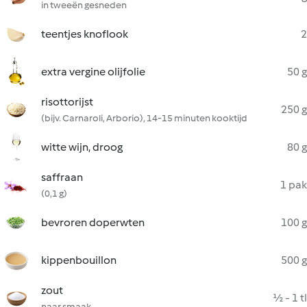
in tweeën gesneden
teentjes knoflook
2
extra vergine olijfolie
50 g
risottorijst
250 g
(bijv. Carnaroli, Arborio), 14-15 minuten kooktijd
witte wijn, droog
80 g
saffraan
1 pak
(0,1 g)
bevroren doperwten
100 g
kippenbouillon
500 g
zout
½ - 1 tl
naar smaak