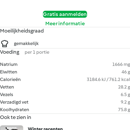
Gratis aanmelden
Meer informatie
Moeilijkheidsgraad
gemakkelijk
Voeding
per 1 portie
Natrium
1666 mg
Eiwitten
46 g
Calorieën
3184.6 kJ / 761.2 kcal
Vetten
28.2 g
Vezels
6.5 g
Verzadigd vet
9.2 g
Koolhydraten
75.8 g
Ook te zien in
Winter recepten