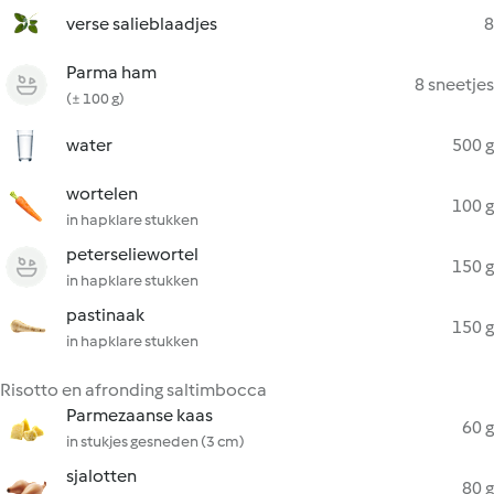
verse salieblaadjes
8
Parma ham
8 sneetjes
(± 100 g)
water
500 g
wortelen
100 g
in hapklare stukken
peterseliewortel
150 g
in hapklare stukken
pastinaak
150 g
in hapklare stukken
Risotto en afronding saltimbocca
Parmezaanse kaas
60 g
in stukjes gesneden (3 cm)
sjalotten
80 g