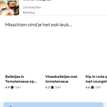
10 recepten
Benelux
Misschien vind je het ook leuk...
Balletjes in
Vleesballetjes met
Kip in rode
Tomatensaus op
tomatensaus
met courget
grootmoeders wijze
couscous
4.9
(34)
4.3
(54)
4.6
(34)