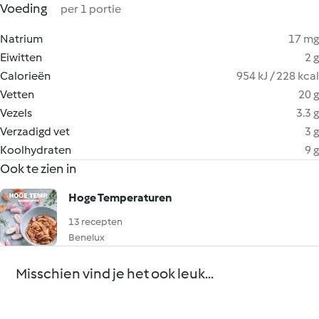
Voeding
per 1 portie
Natrium
17 mg
Eiwitten
2 g
Calorieën
954 kJ / 228 kcal
Vetten
20 g
Vezels
3.3 g
Verzadigd vet
3 g
Koolhydraten
9 g
Ook te zien in
Hoge Temperaturen
13 recepten
Benelux
Misschien vind je het ook leuk...