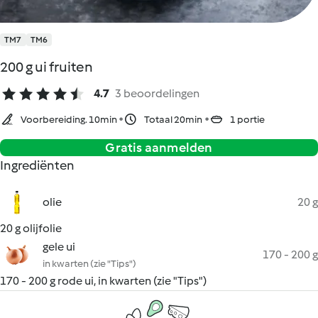
TM7
TM6
200 g ui fruiten
4.7
3 beoordelingen
Voorbereiding. 10min
Totaal 20min
1 portie
Gratis aanmelden
Ingrediënten
olie
20 g
20 g olijfolie
gele ui
170 - 200 g
in kwarten (zie "Tips")
170 - 200 g rode ui, in kwarten (zie "Tips")