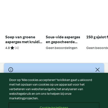
Soep van groene
Sous-vide asperges
250 g sjalot 
asperges met kruidige
en gepocheerde
pijnboompitten
eieren
4.8
(4)
Geen beoordelingen
Geen beoorde
© Copyright 2026
Door op “Alle cookies accepteren” te klikken gaat u akkoord
Gebruiksvoorwaarden
met het opslaan van cookies op uw apparaat voor het
Privacybeleid
verbeteren van websitenavigatie, het analyseren van
Disclaimer
websitegebruik en om ons te helpen bij onze
marketingprojecten.
Colofon
Cookies
Cookie-instellingen