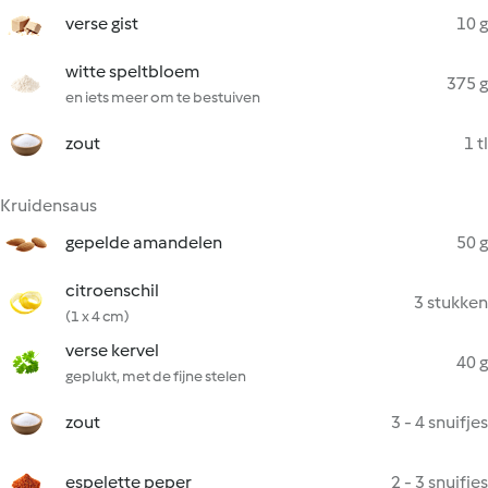
verse gist
10 g
witte speltbloem
375 g
en iets meer om te bestuiven
zout
1 tl
Kruidensaus
gepelde amandelen
50 g
citroenschil
3 stukken
(1 x 4 cm)
verse kervel
40 g
geplukt, met de fijne stelen
zout
3 - 4 snuifjes
espelette peper
2 - 3 snuifjes