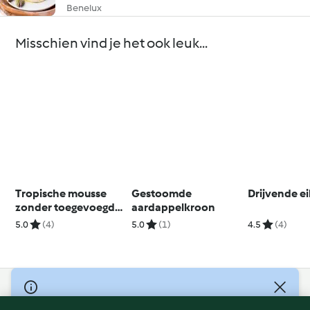
Benelux
Misschien vind je het ook leuk...
Tropische mousse
Gestoomde
Drijvende ei
zonder toegevoegde
aardappelkroon
suikers
5.0
(4)
5.0
(1)
4.5
(4)
© Copyright 2026