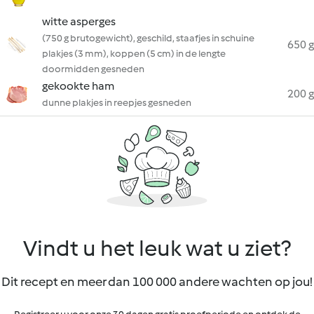
witte asperges
(750 g brutogewicht), geschild, staafjes in schuine
650 g
plakjes (3 mm), koppen (5 cm) in de lengte
doormidden gesneden
gekookte ham
200 g
dunne plakjes in reepjes gesneden
Vindt u het leuk wat u ziet?
Dit recept en meer dan 100 000 andere wachten op jou!