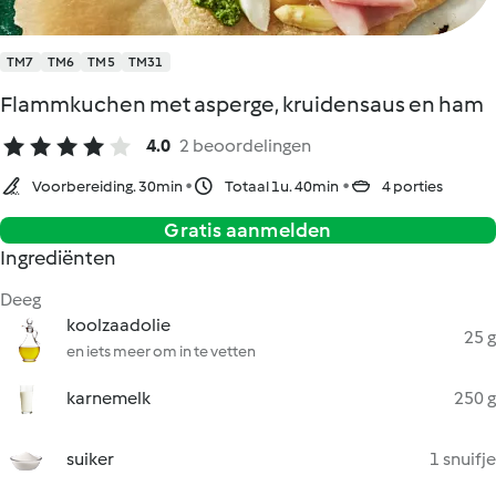
TM7
TM6
TM5
TM31
Flammkuchen met asperge, kruidensaus en ham
4.0
2 beoordelingen
Voorbereiding. 30min
Totaal 1u. 40min
4 porties
Gratis aanmelden
Ingrediënten
Deeg
koolzaadolie
25 g
en iets meer om in te vetten
karnemelk
250 g
suiker
1 snuifje