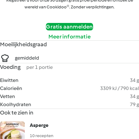
Registreer u voor onze 30 dagen gratis proefperiode en ontdek de
wereld van Cookidoo®. Zonder verplichtingen.
Gratis aanmelden
Meer informatie
Moeilijkheidsgraad
gemiddeld
Voeding
per 1 portie
Eiwitten
34 g
Calorieën
3309 kJ / 790 kcal
Vetten
34 g
Koolhydraten
79 g
Ook te zien in
Asperge
10 recepten