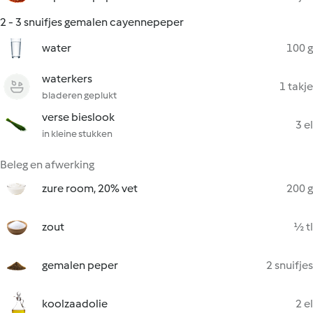
2 - 3 snuifjes gemalen cayennepeper
water
100 g
waterkers
1 takje
bladeren geplukt
verse bieslook
3 el
in kleine stukken
Beleg en afwerking
zure room, 20% vet
200 g
zout
½ tl
gemalen peper
2 snuifjes
koolzaadolie
2 el