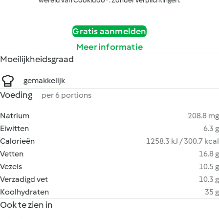
wereld van Cookidoo®. Zonder verplichtingen.
Gratis aanmelden
Meer informatie
Moeilijkheidsgraad
gemakkelijk
Voeding
per 6 portions
Natrium
208.8 mg
Eiwitten
6.3 g
Calorieën
1258.3 kJ / 300.7 kcal
Vetten
16.8 g
Vezels
10.5 g
Verzadigd vet
10.3 g
Koolhydraten
35 g
Ook te zien in