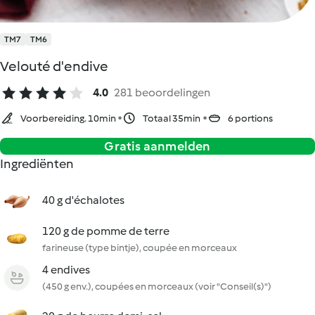
TM7
TM6
Velouté d'endive
4.0
281 beoordelingen
Voorbereiding. 10min
Totaal 35min
6 portions
Gratis aanmelden
Ingrediënten
40 g d'échalotes
120 g de pomme de terre
farineuse (type bintje), coupée en morceaux
4 endives
(450 g env.), coupées en morceaux (voir "Conseil(s)")