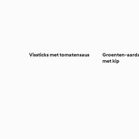
Vissticks met tomatensaus
Groenten-aarda
met kip