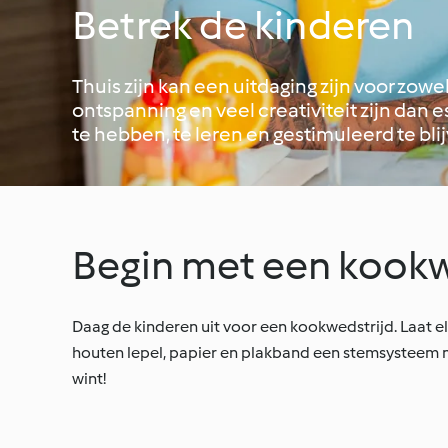
Betrek de kinderen
Thuis zijn kan een uitdaging zijn voor zowe
ontspanning en veel creativiteit zijn dan 
te hebben, te leren en gestimuleerd te bli
Begin met een kookw
Daag de kinderen uit voor een kookwedstrijd. Laat e
houten lepel, papier en plakband een stemsysteem met
wint!