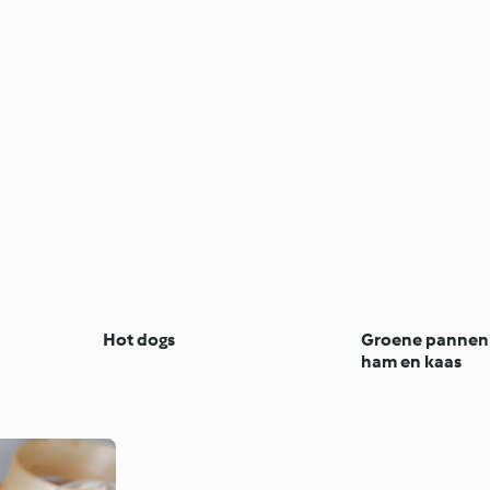
Hot dogs
Groene pannen
ham en kaas