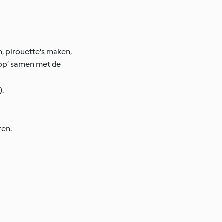
n, pirouette's maken,
 op’ samen met de
).
ren.