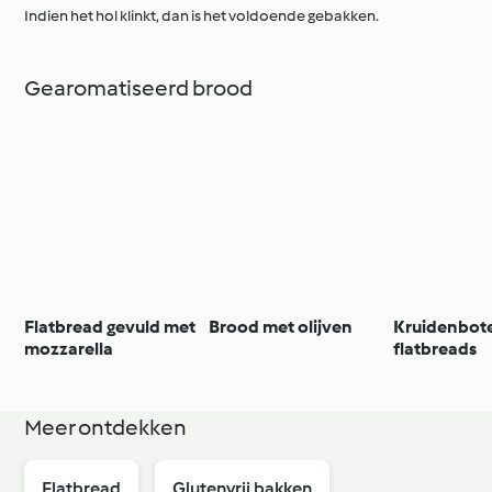
Indien het hol klinkt, dan is het voldoende gebakken.
Gearomatiseerd brood
Flatbread gevuld met
Brood met olijven
Kruidenbot
mozzarella
flatbreads
Meer ontdekken
Flatbread
Glutenvrij bakken