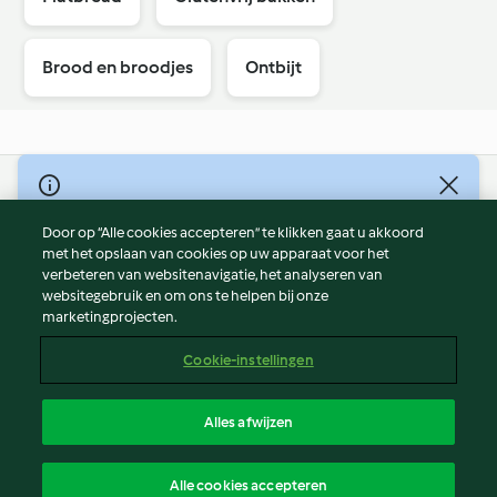
Brood en broodjes
Ontbijt
© Copyright 2026
Door op “Alle cookies accepteren” te klikken gaat u akkoord
Gebruiksvoorwaarden
met het opslaan van cookies op uw apparaat voor het
Privacybeleid
verbeteren van websitenavigatie, het analyseren van
Disclaimer
websitegebruik en om ons te helpen bij onze
marketingprojecten.
Colofon
Cookies
Cookie-instellingen
Verslag Inhoud
Opzegging van contract
Alles afwijzen
Toegankelijkheidsverklaring
Nederlands
Alle cookies accepteren