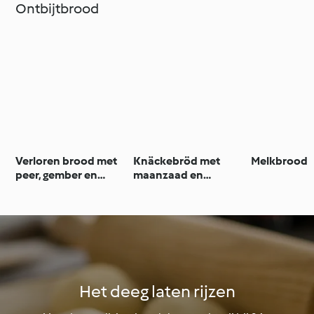
Ontbijtbrood
Verloren brood met
Knäckebröd met
Melkbrood
peer, gember en
maanzaad en
bessenjam
rozemarijn
Het deeg laten rijzen