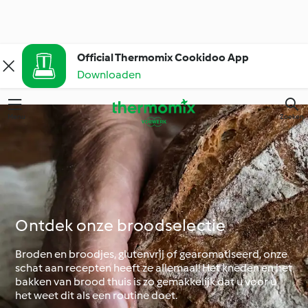
Official Thermomix Cookidoo App
Downloaden
Menu
Zoeken
Ontdek onze broodselectie
Broden en broodjes, glutenvrij of gearomatiseerd, onze
schat aan recepten heeft ze allemaal! Het kneden en het
bakken van brood thuis is zo gemakkelijk dat u voor u
het weet dit als een routine doet.