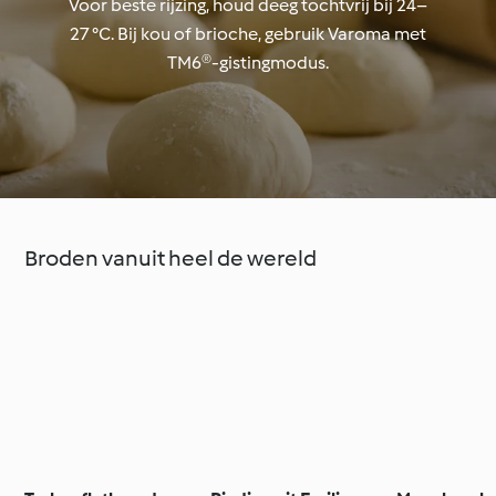
Voor beste rijzing, houd deeg tochtvrij bij 24–
27 °C. Bij kou of brioche, gebruik Varoma met
TM6®-gistingmodus.
Broden vanuit heel de wereld