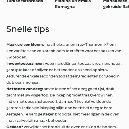
Turkse flatbreads
Piadina uit Emilia
Manakeesh,
Romagna
gekruide fl
Snelle tips
Maak u eigen bloem:
maal hele granen in uw Thermomix® om
een variëteit aan volkorenbloem te creëren voor het bakken van
uw broden.
Invoegtoepassingen:
voeg ingrediënten toe zoals rozijnen, noten,
geraspte kaas of olijven na het kneden en kneed opnieuw
gedurende enkele seconden zodat de ingrediënten zich goed in
de bloem mengen.
Het testen van deeg:
om te testen of het deeg goed rijst, druk
zacht met uw vingertop. De inkeping moet traag verdwijnen.
Indien het deeg snel opveert, dan heeft het niet voldoende
gerezen. Indien de inkeping blijft, dan heeft het deeg te hard
gestegen. Te hard gestegen brood zal niet meer rijzen in de oven
maar zal wel zijn smaak behouden.
Gedaan?
Verwijder het brood uit de oven en tik op de bodem.