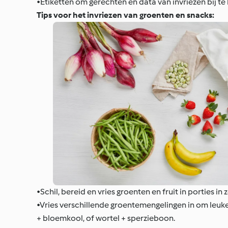
•Etiketten om gerechten en data van invriezen bij t
Tips voor het invriezen van groenten en snacks:
•Schil, bereid en vries groenten en fruit in porties i
•Vries verschillende groentemengelingen in om leuk
+ bloemkool, of wortel + sperzieboon.