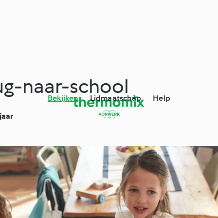
rug-naar-school
Bekijken
Lidmaatschap
Help
jaar