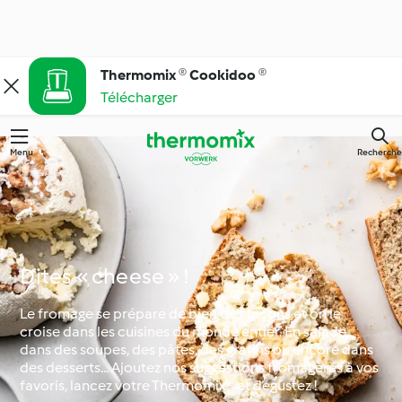
Thermomix ® Cookidoo ®
Télécharger
Menu
Recherche
Dites « cheese » !
Le fromage se prépare de bien des façons et on le
croise dans les cuisines du monde entier. En salade,
dans des soupes, des pâtes, des gratins ou encore dans
des desserts... Ajoutez nos suggestions fromagères à vos
favoris, lancez votre Thermomix® et dégustez !