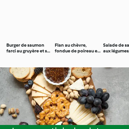
Burger de saumon
Flan au chèvre,
Salade de 
farci au gruyère et sa
fondue de poireau et
aux légumes
salade
sauce au yaourt
et feta