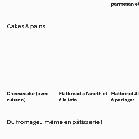
parmesan e
au citron
Cakes & pains
Cheesecake (avec
Flatbread à l'aneth et
Flatbread 4
cuisson)
à la feta
à partager
Du fromage... même en pâtisserie !