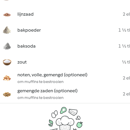
lijnzaad
2 el
bakpoeder
1 ½ tl
baksoda
1 ½ tl
zout
½ tl
noten, volle, gemengd (optioneel)
2 el
om muffins te bestrooien
gemengde zaden (optioneel)
2 el
om muffins te bestrooien