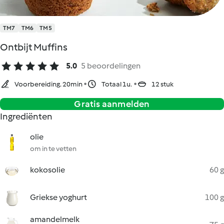
TM7
TM6
TM5
Ontbijt Muffins
5.0
5 beoordelingen
Voorbereiding. 20min
Totaal 1u.
12 stuk
Gratis aanmelden
Ingrediënten
olie
om in te vetten
kokosolie
60 g
Griekse yoghurt
100 g
amandelmelk