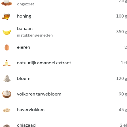
75 g
ongezoet
honing
100 g
banaan
350 g
in stukken gesneden
eieren
2
natuurlijk amandel extract
1 tl
bloem
120 g
volkoren tarwebloem
90 g
havervlokken
45 g
chiazaad
2 el