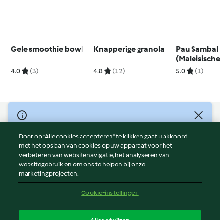
Gele smoothie bowl
Knapperige granola
Pau Sambal
(Maleisische
4.0
(3)
4.8
(12)
5.0
(1)
© Copyright 2026
Door op “Alle cookies accepteren” te klikken gaat u akkoord
Gebruiksvoorwaarden
met het opslaan van cookies op uw apparaat voor het
Privacybeleid
verbeteren van websitenavigatie, het analyseren van
Disclaimer
websitegebruik en om ons te helpen bij onze
marketingprojecten.
Colofon
Cookies
Cookie-instellingen
Verslag Inhoud
Opzegging van contract