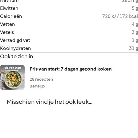
Natrium
280 mg
Eiwitten
5 g
Calorieën
720 kJ / 172 kcal
Vetten
4 g
Vezels
3 g
Verzadigd vet
1 g
Koolhydraten
31 g
Ook te zien in
Fris van start: 7 dagen gezond koken
28 recepten
Benelux
Misschien vind je het ook leuk...