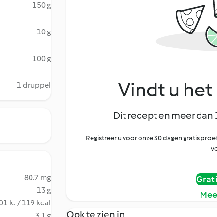
150 g
10 g
100 g
Vindt u het 
1 druppel
Dit recept en meer dan 
Registreer u voor onze 30 dagen gratis pr
ve
80.7 mg
Grat
13 g
Mee
01 kJ / 119 kcal
Ook te zien in
3.1 g