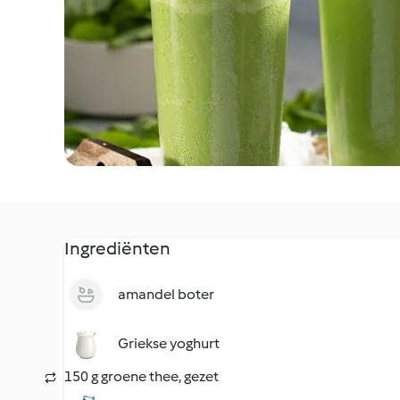
Ingrediënten
amandel boter
Griekse yoghurt
150 g groene thee, gezet