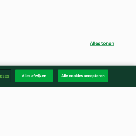
Alles tonen
ingen
Alles afwijzen
Alle cookies accepteren
enkoek met
Boosted Iced Matcha Latte