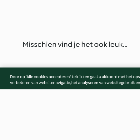
Misschien vind je het ook leuk...
Door op “Alle cookies accepteren” te klikken gaat u akkoord met het op
verbeteren van websitenavigatie, het analyseren van websitegebruik en
Gele smoothie bowl
Pau Sambal (Maleis