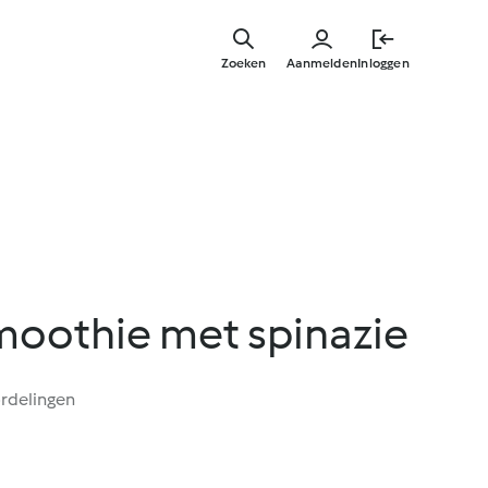
Overslaa
naar
Zoeken
Aanmelden
Inloggen
hoofdinh
smoothie met spinazie
rdelingen