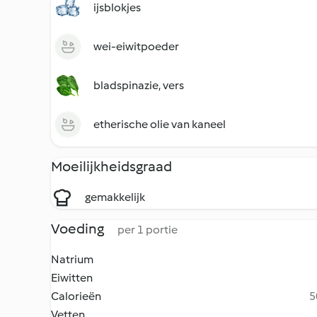
ijsblokjes
wei-eiwitpoeder
bladspinazie, vers
etherische olie van kaneel
Moeilijkheidsgraad
gemakkelijk
Voeding
per 1 portie
Natrium
Eiwitten
Calorieën
5
Vetten