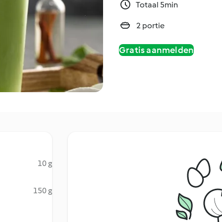
Totaal 5min
2 portie
Gratis aanmelden
10 g
150 g