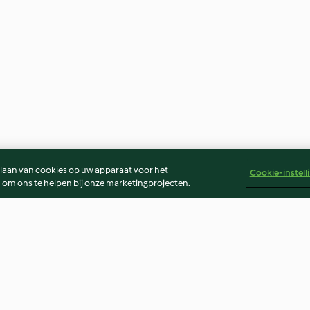
slaan van cookies op uw apparaat voor het
Cookie-instell
 om ons te helpen bij onze marketingprojecten.
ische
Labneh kaas
Volkoren Pann