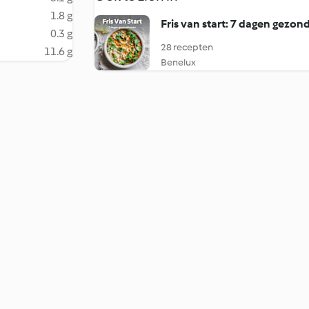
1.8 g
Fris van start: 7 dagen gezo
0.3 g
28 recepten
11.6 g
Benelux