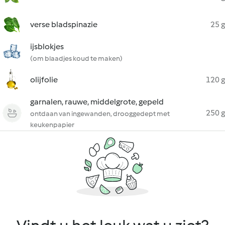
verse bladspinazie
25 g
ijsblokjes
(om blaadjes koud te maken)
olijfolie
120 g
garnalen, rauwe, middelgrote, gepeld
250 g
ontdaan van ingewanden, drooggedept met
keukenpapier