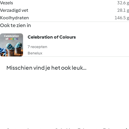
Vezels
32.6 g
Verzadigd vet
28.1 g
Koolhydraten
146.5 g
Ook te zien in
Celebration of Colours
7 recepten
Benelux
Misschien vind je het ook leuk...