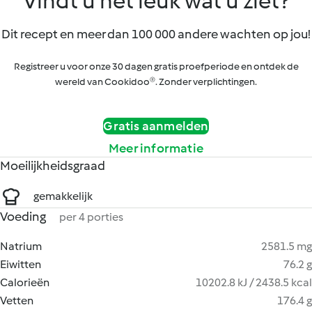
Vindt u het leuk wat u ziet?
Dit recept en meer dan 100 000 andere wachten op jou!
Registreer u voor onze 30 dagen gratis proefperiode en ontdek de
wereld van Cookidoo®. Zonder verplichtingen.
Gratis aanmelden
Meer informatie
Moeilijkheidsgraad
gemakkelijk
Voeding
per 4 porties
Natrium
2581.5 mg
Eiwitten
76.2 g
Calorieën
10202.8 kJ / 2438.5 kcal
Vetten
176.4 g