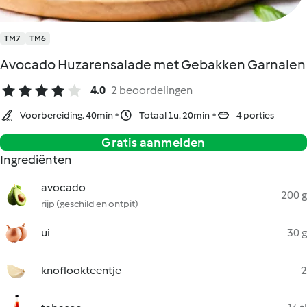
TM7
TM6
Avocado Huzarensalade met Gebakken Garnalen
4.0
2 beoordelingen
Voorbereiding. 40min
Totaal 1u. 20min
4 porties
Gratis aanmelden
Ingrediënten
avocado
200 g
rijp (geschild en ontpit)
ui
30 g
knoflookteentje
2