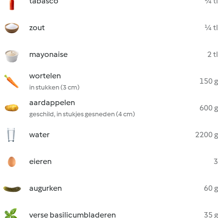
tabasco
¼ tl
zout
¼ tl
mayonaise
2 tl
wortelen
150 g
in stukken (3 cm)
aardappelen
600 g
geschild, in stukjes gesneden (4 cm)
water
2200 g
eieren
3
augurken
60 g
verse basilicumbladeren
35 g