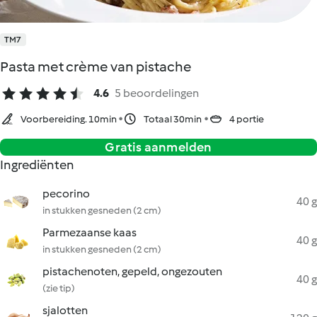
TM7
Pasta met crème van pistache
4.6
5 beoordelingen
Voorbereiding. 10min
Totaal 30min
4 portie
Gratis aanmelden
Ingrediënten
pecorino
40 g
in stukken gesneden (2 cm)
Parmezaanse kaas
40 g
in stukken gesneden (2 cm)
pistachenoten, gepeld, ongezouten
40 g
(zie tip)
sjalotten