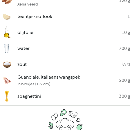
120 g
gehalveerd
teentje knoflook
1
olijfolie
10 g
water
700 g
zout
½ tl
Guanciale, Italiaans wangspek
200 g
in blokjes (1-2 cm)
spaghettini
300 g