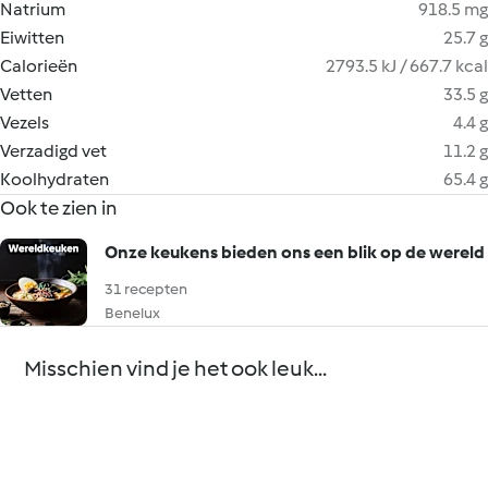
Natrium
918.5 mg
Eiwitten
25.7 g
Calorieën
2793.5 kJ / 667.7 kcal
Vetten
33.5 g
Vezels
4.4 g
Verzadigd vet
11.2 g
Koolhydraten
65.4 g
Ook te zien in
Onze keukens bieden ons een blik op de wereld
31 recepten
Benelux
Misschien vind je het ook leuk...