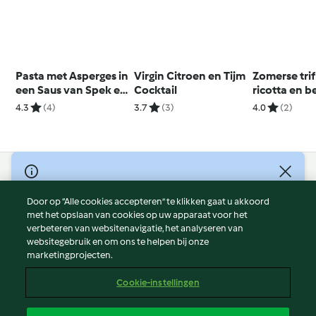
Pasta met Asperges in
Virgin Citroen en Tijm
Zomerse trif
een Saus van Spek en
Cocktail
ricotta en b
Room
4.3
(4)
3.7
(3)
4.0
(2)
© Copyright 2026
Door op “Alle cookies accepteren” te klikken gaat u akkoord
Gebruiksvoorwaarden
met het opslaan van cookies op uw apparaat voor het
Privacybeleid
verbeteren van websitenavigatie, het analyseren van
Disclaimer
websitegebruik en om ons te helpen bij onze
marketingprojecten.
Colofon
Cookies
Cookie-instellingen
Verslag Inhoud
Opzegging van contract