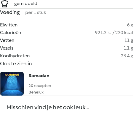
gemiddeld
Voeding
per 1 stuk
Eiwitten
6 g
Calorieën
921.2 kJ / 220 kcal
Vetten
11 g
Vezels
1.1 g
Koolhydraten
23.4 g
Ook te zien in
Ramadan
20 recepten
Benelux
Misschien vind je het ook leuk...