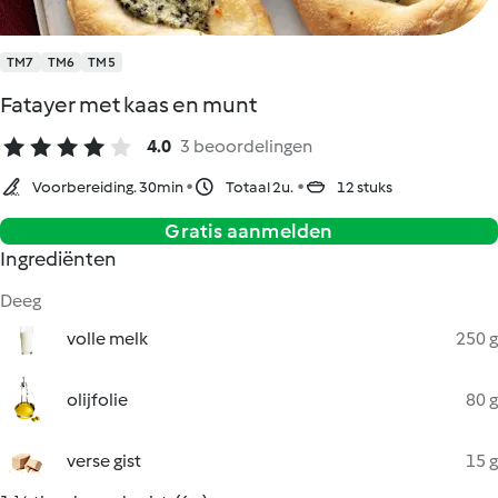
TM7
TM6
TM5
Fatayer met kaas en munt
4.0
3 beoordelingen
Voorbereiding. 30min
Totaal 2u.
12 stuks
Gratis aanmelden
Ingrediënten
Deeg
volle melk
250 g
olijfolie
80 g
verse gist
15 g