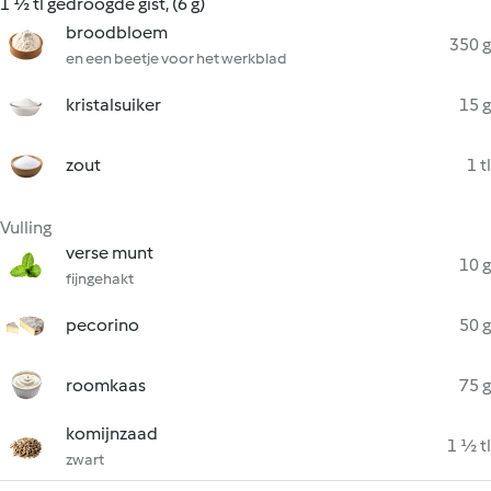
1 ½ tl gedroogde gist, (6 g)
broodbloem
350 g
en een beetje voor het werkblad
kristalsuiker
15 g
zout
1 tl
Vulling
verse munt
10 g
fijngehakt
pecorino
50 g
roomkaas
75 g
komijnzaad
1 ½ tl
zwart