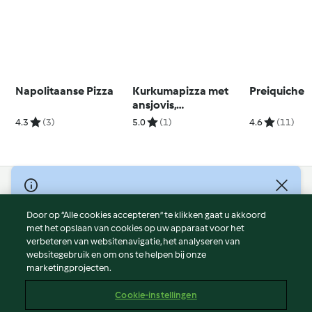
Napolitaanse Pizza
Kurkumapizza met
Preiquiche
ansjovis,
courgettebloemen en
4.3
(3)
5.0
(1)
4.6
(11)
uien
© Copyright 2026
Door op “Alle cookies accepteren” te klikken gaat u akkoord
Gebruiksvoorwaarden
met het opslaan van cookies op uw apparaat voor het
Privacybeleid
verbeteren van websitenavigatie, het analyseren van
Disclaimer
websitegebruik en om ons te helpen bij onze
marketingprojecten.
Colofon
Cookies
Cookie-instellingen
Verslag Inhoud