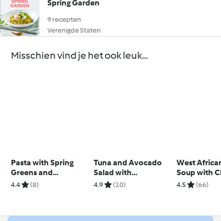
Spring Garden
9 recepten
Verenigde Staten
Misschien vind je het ook leuk...
Pasta with Spring
Tuna and Avocado
West Africa
Greens and
Salad with
Soup with C
Parmesan Bread
Fermented Onions
4.4
(8)
4.9
(10)
4.5
(66)
Crumbs
(with Cutter)