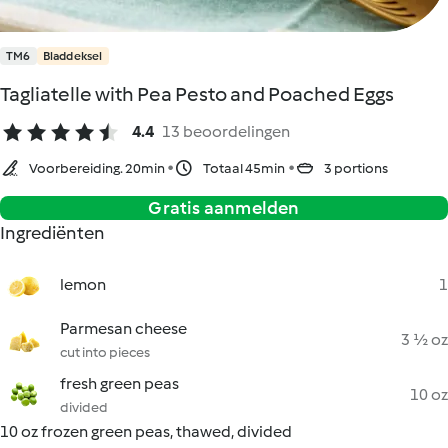
TM6
Bladdeksel
Tagliatelle with Pea Pesto and Poached Eggs
4.4
13 beoordelingen
Voorbereiding. 20min
Totaal 45min
3 portions
Gratis aanmelden
Ingrediënten
lemon
1
Parmesan cheese
3 ½ oz
cut into pieces
fresh green peas
10 oz
divided
10 oz frozen green peas, thawed, divided