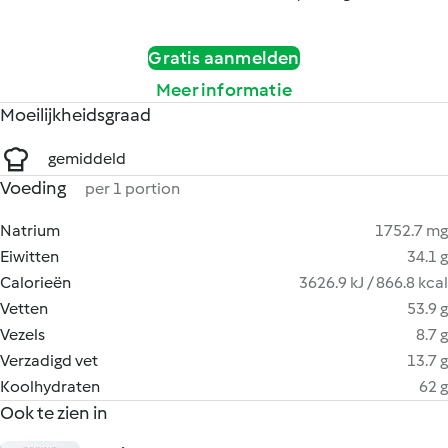
Gratis aanmelden
Meer informatie
Moeilijkheidsgraad
gemiddeld
Voeding
per 1 portion
Natrium
1752.7 mg
Eiwitten
34.1 g
Calorieën
3626.9 kJ / 866.8 kcal
Vetten
53.9 g
Vezels
8.7 g
Verzadigd vet
13.7 g
Koolhydraten
62 g
Ook te zien in