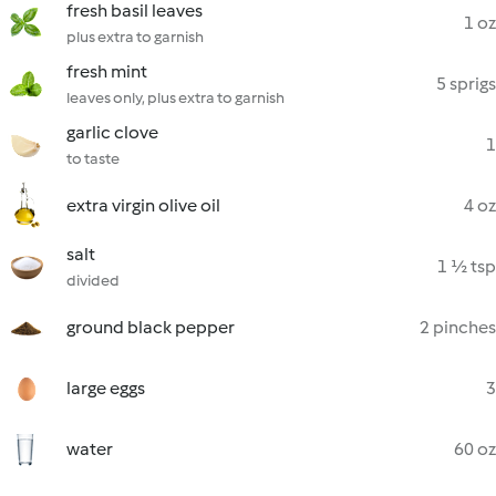
fresh basil leaves
1 oz
plus extra to garnish
fresh mint
5 sprigs
leaves only, plus extra to garnish
garlic clove
1
to taste
extra virgin olive oil
4 oz
salt
1 ½ tsp
divided
ground black pepper
2 pinches
large eggs
3
water
60 oz