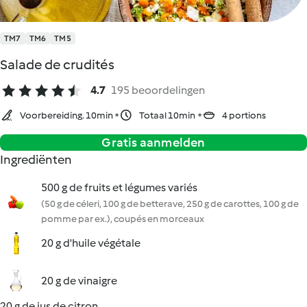
TM7
TM6
TM5
Salade de crudités
4.7
195 beoordelingen
Voorbereiding. 10min
Totaal 10min
4 portions
Gratis aanmelden
Ingrediënten
500 g de fruits et légumes variés
(50 g de céleri, 100 g de betterave, 250 g de carottes, 100 g de
pomme par ex.), coupés en morceaux
20 g d'huile végétale
20 g de vinaigre
20 g de jus de citron