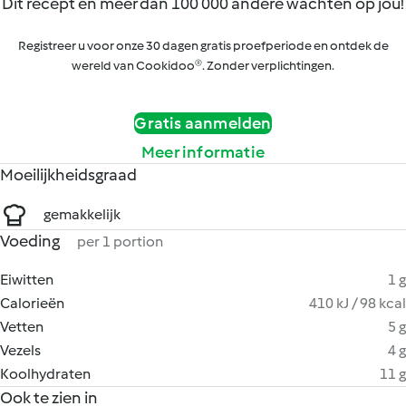
Dit recept en meer dan 100 000 andere wachten op jou!
Registreer u voor onze 30 dagen gratis proefperiode en ontdek de
wereld van Cookidoo®. Zonder verplichtingen.
Gratis aanmelden
Meer informatie
Moeilijkheidsgraad
gemakkelijk
Voeding
per 1 portion
Eiwitten
1 g
Calorieën
410 kJ / 98 kcal
Vetten
5 g
Vezels
4 g
Koolhydraten
11 g
Ook te zien in