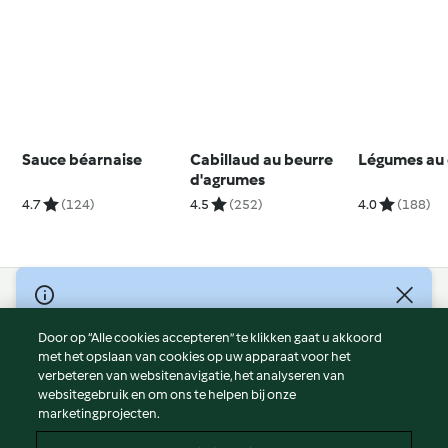
Sauce béarnaise
Cabillaud au beurre
Légumes au 
d'agrumes
4.7
(124)
4.5
(252)
4.0
(188)
© Copyright 2026
Door op “Alle cookies accepteren” te klikken gaat u akkoord
Gebruiksvoorwaarden
met het opslaan van cookies op uw apparaat voor het
Privacybeleid
verbeteren van websitenavigatie, het analyseren van
Disclaimer
websitegebruik en om ons te helpen bij onze
marketingprojecten.
Colofon
Cookies