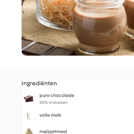
Ingrediënten
pure chocolade
50%, in stukken
volle melk
maïszetmeel