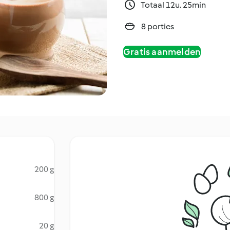
Totaal 12u. 25min
8 porties
Gratis aanmelden
200 g
800 g
20 g