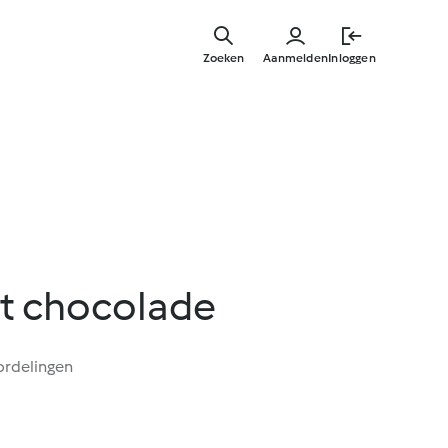
Overslaa
naar
Zoeken
Aanmelden
Inloggen
hoofdinh
t chocolade
ordelingen