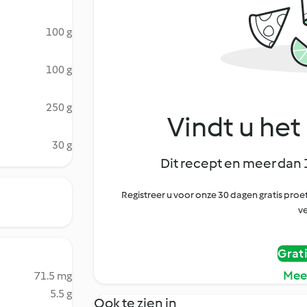
100 g
100 g
250 g
Vindt u het 
30 g
Dit recept en meer dan 
Registreer u voor onze 30 dagen gratis pr
ve
Grat
Mee
71.5 mg
5.5 g
Ook te zien in