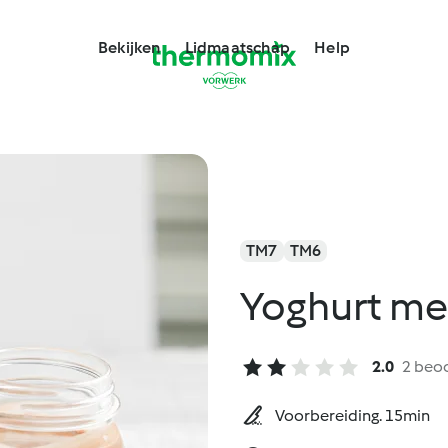
Bekijken
Lidmaatschap
Help
TM7
TM6
Yoghurt me
2.0
2 beo
Voorbereiding. 15min