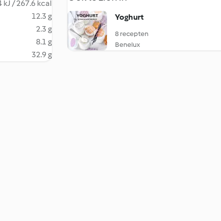
 kJ / 267.6 kcal
12.3 g
Yoghurt
2.3 g
8 recepten
8.1 g
Benelux
32.9 g