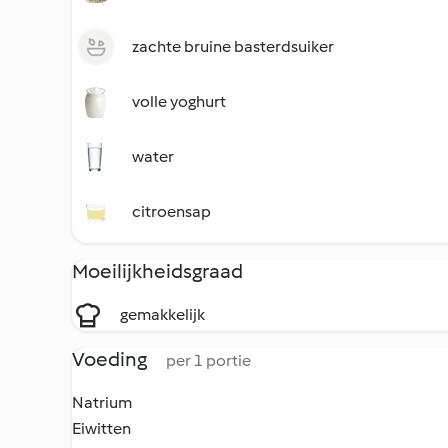
zachte bruine basterdsuiker
volle yoghurt
water
citroensap
Moeilijkheidsgraad
gemakkelijk
Voeding
per 1 portie
Natrium
Eiwitten