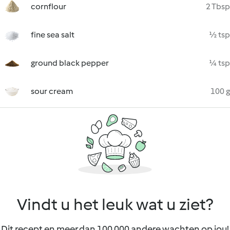
cornflour
2 Tbsp
fine sea salt
½ tsp
ground black pepper
¼ tsp
sour cream
100 g
Vindt u het leuk wat u ziet?
Dit recept en meer dan 100 000 andere wachten op jou!