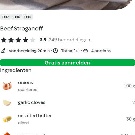
TM7
TM6
TM5
Beef Stroganoff
3.9
249 beoordelingen
Voorbereiding. 20min
Totaal 1u.
4 portions
Gratis aanmelden
Ingrediënten
onions
100 g
quartered
garlic cloves
2
unsalted butter
30 g
diced