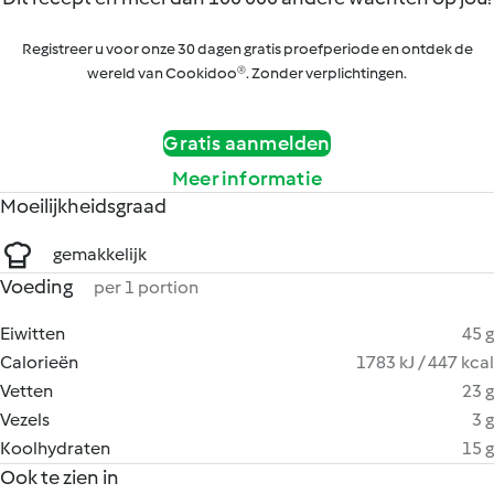
Registreer u voor onze 30 dagen gratis proefperiode en ontdek de
wereld van Cookidoo®. Zonder verplichtingen.
Gratis aanmelden
Meer informatie
Moeilijkheidsgraad
gemakkelijk
Voeding
per 1 portion
Eiwitten
45 g
Calorieën
1783 kJ / 447 kcal
Vetten
23 g
Vezels
3 g
Koolhydraten
15 g
Ook te zien in