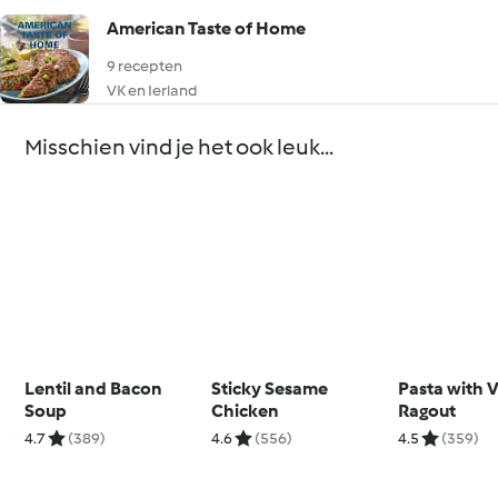
American Taste of Home
9 recepten
VK en Ierland
Misschien vind je het ook leuk...
Lentil and Bacon
Sticky Sesame
Pasta with 
Soup
Chicken
Ragout
4.7
(389)
4.6
(556)
4.5
(359)