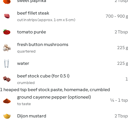
sweet paprika
2 Tbsp
beef fillet steak
700 - 900 g
cut in strips (approx. 1 cm x 5 cm)
tomato purée
2 Tbsp
fresh button mushrooms
225 g
quartered
water
225 g
beef stock cube (for 0.5 l)
1
crumbled
1 heaped tsp beef stock paste, homemade, crumbled
ground cayenne pepper (optioneel)
¼ - 1 tsp
to taste
Dijon mustard
2 Tbsp