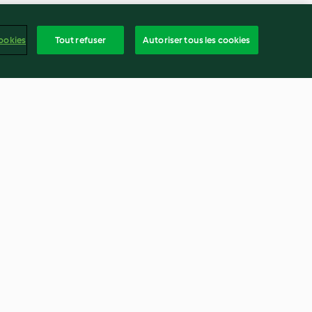
ookies
Tout refuser
Autoriser tous les cookies
s à la viande
Curry de crevettes aux
topinambours
4.9
(31)
frança
ntenu du rapport
Résilier le contrat