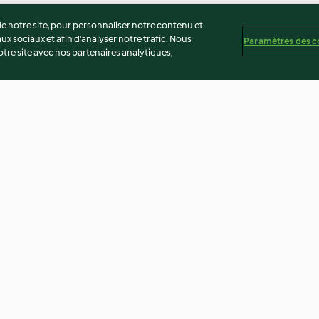
 notre site, pour personnaliser notre contenu et
ux sociaux et afin d’analyser notre trafic. Nous
Paramètres des c
re site avec nos partenaires analytiques,
gumes à la
Boulettes à l'aubergine
Potée de lentille
 cacahuètes
hachée
3.3
(59)
4.5
(20)
té
Non-responsabilité
Mentions légales
Cookies
Co