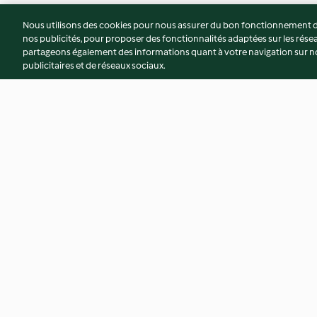
Nous utilisons des cookies pour nous assurer du bon fonctionnement de
nos publicités, pour proposer des fonctionnalités adaptées sur les résea
partageons également des informations quant à votre navigation sur not
publicitaires et de réseaux sociaux.
Ragoût de légumes
Noix de cajou et lé
sauce au beurre de
avec du riz
4.8
(47)
4.7
(21)
© Copyright 2026
Conditions d'utilisation
Politique de confidentiali