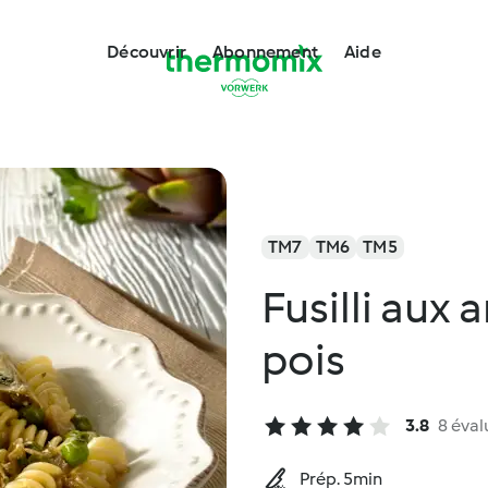
Découvrir
Abonnement
Aide
TM7
TM6
TM5
Fusilli aux 
pois
3.8
8 éval
Prép. 5min