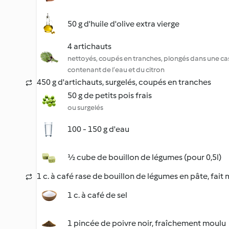
50 g d'huile d'olive extra vierge
4 artichauts
nettoyés, coupés en tranches, plongés dans une ca
contenant de l’eau et du citron
450 g d'artichauts, surgelés, coupés en tranches
50 g de petits pois frais
ou surgelés
100 - 150 g d'eau
½ cube de bouillon de légumes (pour 0,5l)
1 c. à café rase de bouillon de légumes en pâte, fait
1 c. à café de sel
1 pincée de poivre noir, fraîchement moulu