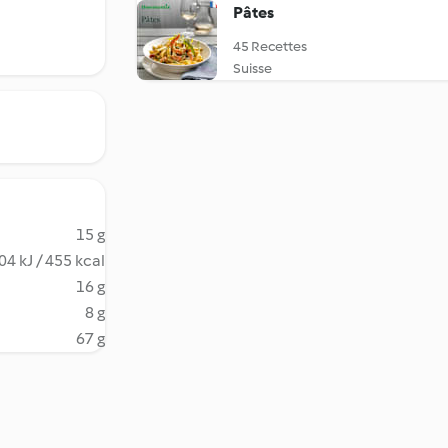
Pâtes
45 Recettes
Suisse
15 g
04 kJ / 455 kcal
16 g
8 g
67 g