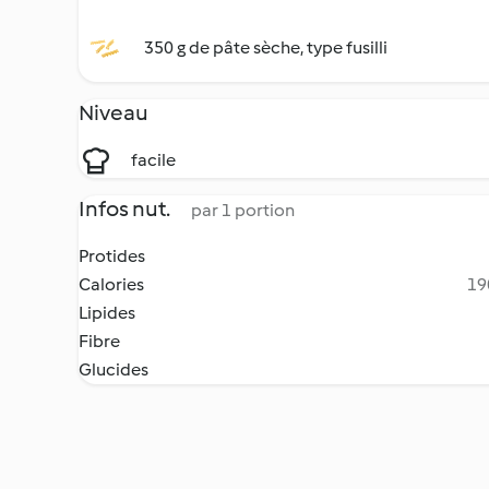
350 g de pâte sèche, type fusilli
Niveau
facile
Infos nut.
par 1 portion
Protides
Calories
19
Lipides
Fibre
Glucides