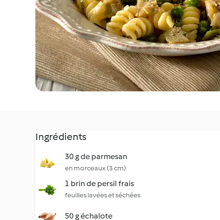
Ingrédients
30 g de parmesan
en morceaux (3 cm)
1 brin de persil frais
feuilles lavées et séchées
50 g échalote