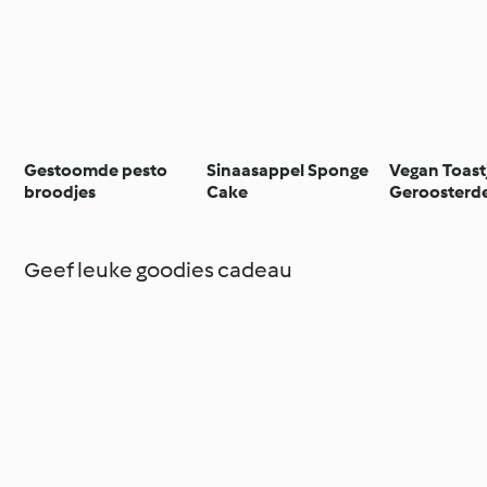
Gestoomde pesto
Sinaasappel Sponge
Vegan Toast
broodjes
Cake
Geroosterde
en
Cashewnot
Geef leuke goodies cadeau