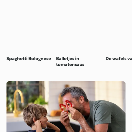
Spaghetti Bolognese
Balletjes in
De wafels v
tomatensaus