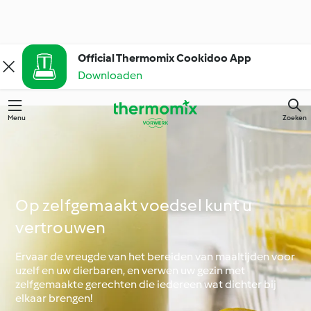
Official Thermomix Cookidoo App
Downloaden
Menu
Zoeken
Op zelfgemaakt voedsel kunt u
vertrouwen
Ervaar de vreugde van het bereiden van maaltijden voor
uzelf en uw dierbaren, en verwen uw gezin met
zelfgemaakte gerechten die iedereen wat dichter bij
elkaar brengen!