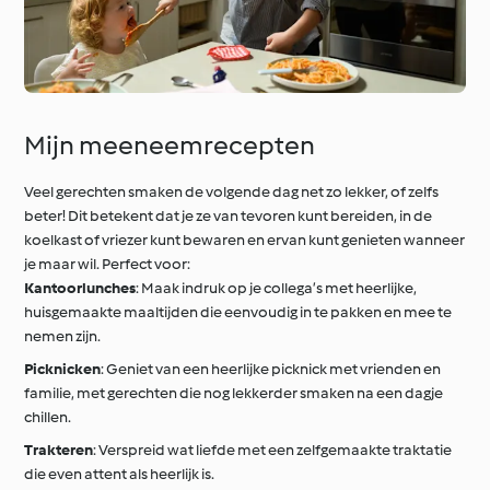
Mijn meeneemrecepten
Veel gerechten smaken de volgende dag net zo lekker, of zelfs
beter! Dit betekent dat je ze van tevoren kunt bereiden, in de
koelkast of vriezer kunt bewaren en ervan kunt genieten wanneer
je maar wil. Perfect voor:
Kantoorlunches
: Maak indruk op je collega’s met heerlijke,
huisgemaakte maaltijden die eenvoudig in te pakken en mee te
nemen zijn.
Picknicken
: Geniet van een heerlijke picknick met vrienden en
familie, met gerechten die nog lekkerder smaken na een dagje
chillen.
Trakteren
: Verspreid wat liefde met een zelfgemaakte traktatie
die even attent als heerlijk is.